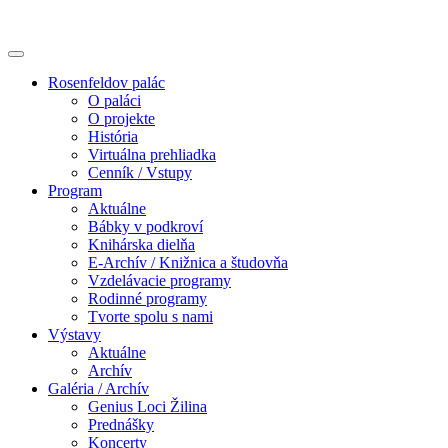
Rosenfeldov palác
O paláci
O projekte
História
Virtuálna prehliadka
Cenník / Vstupy
Program
Aktuálne
Bábky v podkroví
Knihárska dielňa
E-Archív / Knižnica a študovňa
Vzdelávacie programy
Rodinné programy
Tvorte spolu s nami
Výstavy
Aktuálne
Archív
Galéria / Archív
Genius Loci Žilina
Prednášky
Koncerty