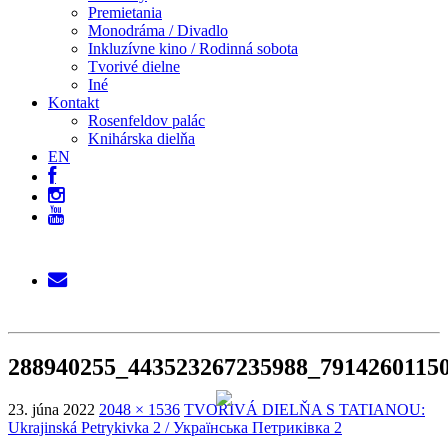
Premietania
Monodráma / Divadlo
Inkluzívne kino / Rodinná sobota
Tvorivé dielne
Iné
Kontakt
Rosenfeldov palác
Knihárska dielňa
EN
288940255_443523267235988_7914260115
23. júna 2022
2048 × 1536
TVORIVÁ DIELŇA S TATIANOU:
Ukrajinská Petrykivka 2 / Українська Петриківка 2