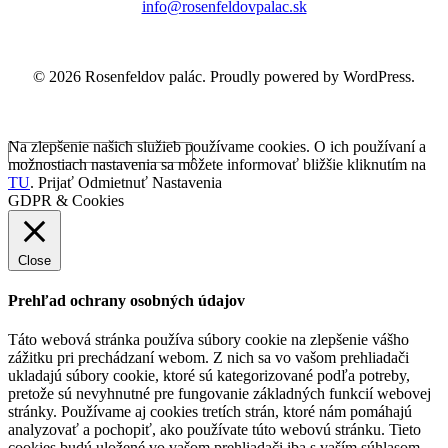
info@rosenfeldovpalac.sk
© 2026 Rosenfeldov palác. Proudly powered by WordPress.
Na zlepšenie našich služieb používame cookies. O ich používaní a
možnostiach nastavenia sa môžete informovať bližšie kliknutím na
TU
.
Prijať
Odmietnuť
Nastavenia
GDPR & Cookies
Close
Prehľad ochrany osobných údajov
Táto webová stránka používa súbory cookie na zlepšenie vášho
zážitku pri prechádzaní webom. Z nich sa vo vašom prehliadači
ukladajú súbory cookie, ktoré sú kategorizované podľa potreby,
pretože sú nevyhnutné pre fungovanie základných funkcií webovej
stránky. Používame aj cookies tretích strán, ktoré nám pomáhajú
analyzovať a pochopiť, ako používate túto webovú stránku. Tieto
cookies budú uložené vo vašom prehliadači iba s vaším súhlasom.