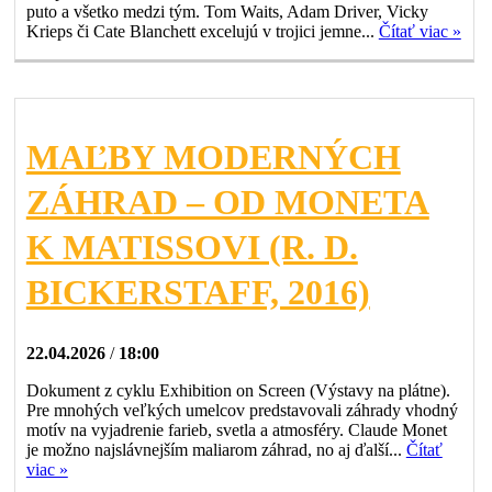
puto a všetko medzi tým. Tom Waits, Adam Driver, Vicky
Krieps či Cate Blanchett excelujú v trojici jemne...
Čítať viac »
MAĽBY MODERNÝCH
ZÁHRAD – OD MONETA
K MATISSOVI (R. D.
BICKERSTAFF, 2016)
22.04.2026
/
18:00
Dokument z cyklu Exhibition on Screen (Výstavy na plátne).
Pre mnohých veľkých umelcov predstavovali záhrady vhodný
motív na vyjadrenie farieb, svetla a atmosféry. Claude Monet
je možno najslávnejším maliarom záhrad, no aj ďalší...
Čítať
viac »