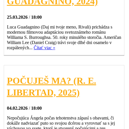
GUADAGNINO, 2024)
25.03.2026
/
18:00
Luca Guadagnino (Daj mi tvoje meno, Rivali) prichádza s
modernou filmovou adaptáciou svetoznámeho románu
Williama S. Burroughsa. 50. roky minulého storočia. Američan
William Lee (Daniel Craig) trávi svoje dlhé dni osamelo v
rozpálených...
Čítať viac »
POČUJEŠ MA? (R. E.
LIBERTAD, 2025)
04.02.2026
/
18:00
Nepočujúca Ángela počas tehotenstva zápasí s obavami, či
dokáže nadviazať puto so svojou dcérou a vyrovnať sa s jej
výchovou vo svete, ktorý je stvorený počujúcimi a pre