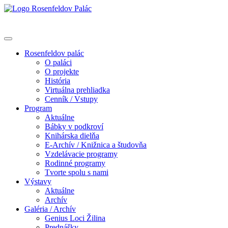
Rosenfeldov palác
O paláci
O projekte
História
Virtuálna prehliadka
Cenník / Vstupy
Program
Aktuálne
Bábky v podkroví
Knihárska dielňa
E-Archív / Knižnica a študovňa
Vzdelávacie programy
Rodinné programy
Tvorte spolu s nami
Výstavy
Aktuálne
Archív
Galéria / Archív
Genius Loci Žilina
Prednášky