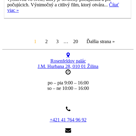
počujúcich. Výnimočný a citlivý film, ktorý otvára...
Čítať
viac »
1
2
3
…
20
Ďalšia strana »
Rosenfeldov palác
J.M. Hurbana 28, 010 01 Žilina
po – pia 9:00 – 16:00
so – ne 10:00 – 16:00
+421 41 764 96 92