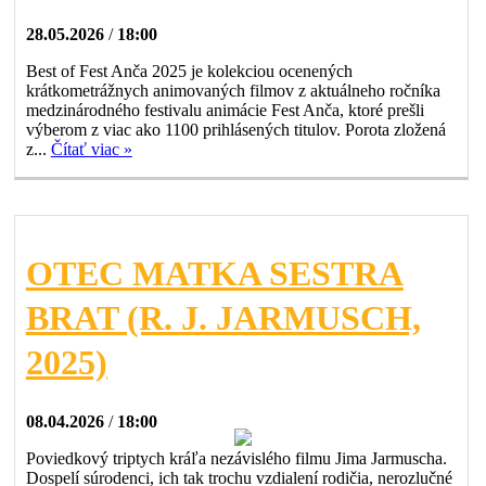
28.05.2026
/
18:00
Best of Fest Anča 2025 je kolekciou ocenených
krátkometrážnych animovaných filmov z aktuálneho ročníka
medzinárodného festivalu animácie Fest Anča, ktoré prešli
výberom z viac ako 1100 prihlásených titulov. Porota zložená
z...
Čítať viac »
OTEC MATKA SESTRA
BRAT (R. J. JARMUSCH,
2025)
08.04.2026
/
18:00
Poviedkový triptych kráľa nezávislého filmu Jima Jarmuscha.
Dospelí súrodenci, ich tak trochu vzdialení rodičia, nerozlučné