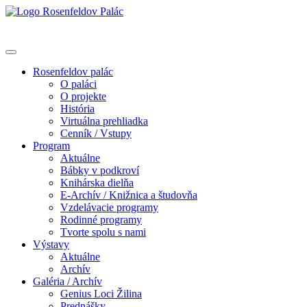
Rosenfeldov palác
O paláci
O projekte
História
Virtuálna prehliadka
Cenník / Vstupy
Program
Aktuálne
Bábky v podkroví
Knihárska dielňa
E-Archív / Knižnica a študovňa
Vzdelávacie programy
Rodinné programy
Tvorte spolu s nami
Výstavy
Aktuálne
Archív
Galéria / Archív
Genius Loci Žilina
Prednášky