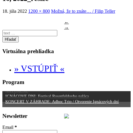
18. júla 2022
1200 × 800
Možná, že to znáte… / Filip Teller
←
→
Hľadať
Virtuálna prehliadka
» VSTÚPIŤ «
Program
AKTUÁLNE
IGNÁCOVE DNI: Festival Rosenfeldovho paláca
KONCERT V ZÁHRADE: Adhoc Trio / Otvorenie Ignácových dní
Newsletter
Email
*