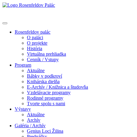
Rosenfeldov palác
O paláci
O projekte
História
Virtuálna prehliadka
Cenník / Vstupy
Program
Aktuálne
Bábky v podkroví
Knihárska dielňa
E-Archív / Knižnica a študovňa
Vzdelávacie programy
Rodinné programy
Tvorte spolu s nami
Výstavy
Aktuálne
Archív
Galéria / Archív
Genius Loci Žilina
Prednášky