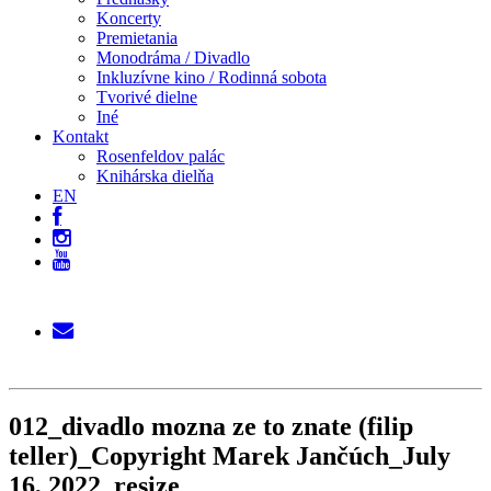
Koncerty
Premietania
Monodráma / Divadlo
Inkluzívne kino / Rodinná sobota
Tvorivé dielne
Iné
Kontakt
Rosenfeldov palác
Knihárska dielňa
EN
012_divadlo mozna ze to znate (filip
teller)_Copyright Marek Jančúch_July
16, 2022_resize