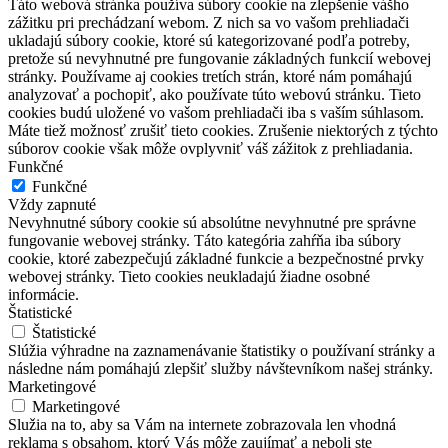
Táto webová stránka používa súbory cookie na zlepšenie vášho
zážitku pri prechádzaní webom. Z nich sa vo vašom prehliadači
ukladajú súbory cookie, ktoré sú kategorizované podľa potreby,
pretože sú nevyhnutné pre fungovanie základných funkcií webovej
stránky. Používame aj cookies tretích strán, ktoré nám pomáhajú
analyzovať a pochopiť, ako používate túto webovú stránku. Tieto
cookies budú uložené vo vašom prehliadači iba s vaším súhlasom.
Máte tiež možnosť zrušiť tieto cookies. Zrušenie niektorých z týchto
súborov cookie však môže ovplyvniť váš zážitok z prehliadania.
Funkčné
Funkčné
Vždy zapnuté
Nevyhnutné súbory cookie sú absolútne nevyhnutné pre správne
fungovanie webovej stránky. Táto kategória zahŕňa iba súbory
cookie, ktoré zabezpečujú základné funkcie a bezpečnostné prvky
webovej stránky. Tieto cookies neukladajú žiadne osobné
informácie.
Štatistické
Štatistické
Slúžia výhradne na zaznamenávanie štatistiky o používaní stránky a
následne nám pomáhajú zlepšiť služby návštevníkom našej stránky.
Marketingové
Marketingové
Služia na to, aby sa Vám na internete zobrazovala len vhodná
reklama s obsahom, ktorý Vás môže zaujímať a neboli ste