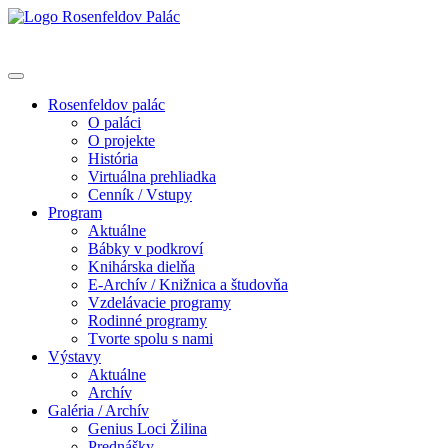
Rosenfeldov palác
O paláci
O projekte
História
Virtuálna prehliadka
Cenník / Vstupy
Program
Aktuálne
Bábky v podkroví
Knihárska dielňa
E-Archív / Knižnica a študovňa
Vzdelávacie programy
Rodinné programy
Tvorte spolu s nami
Výstavy
Aktuálne
Archív
Galéria / Archív
Genius Loci Žilina
Prednášky