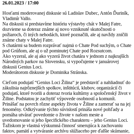
26.01.2023
/
17:00
Hosťami moderovanej diskusie sú Ladislav Dubec, Antón Ďuriník,
Vladimír Vallo.
Na diskusii si predstavíme históriu výstavby chát v Malej Fatre,
dozvieme sa doteraz známe aj novo vzniknuté skutočnosti o
požiaroch, či iných nehodách, ktoré poznačili, ale aj navždy zničili
známe chaty v Malej Fatre.
S chatármi sa budem rozprávať najmä o Chate Pod suchým, o Chate
pod Grúňom, ale aj o už pominutej Chate pod Rozsutcom.
Ako vyzeral, ale aj ako vyzerá život chatára v jednom z najkrajších
Národných parkov na Slovensku, si vypočujeme v januárovej
diskusii Genius Loci.
Moderátorom diskusie je Dominika Stránska.
Cieľom podujatí “Genius Loci Žilina“ je predstaviť a nahliadnuť do
zákulisia najrôznejších spolkov, inštitúcií, klubov, organizácií či
podujatí, ktoré tvorili a doteraz tvoria kultúrny a spoločenský život v
Žiline. Podstatou je zachytiť výpovede osobností a komunít.
Prinášať na povrch rôzne aspekty života v Žiline a zamerať sa na jej
fenomény. Odkrývanie týchto súvislostí prináša nové pohľady a
pomáha utvárať povedomie o živote v našom meste a
uvedomovanie si jeho špecifického charakteru – jeho Genius Loci.
Ťažiskom je vlastná výskumná činnosť smerujúca k zachovaniu
faktov, pamätí a vytváranie archívu slúžiaceho pre ďalšie skúmanie,