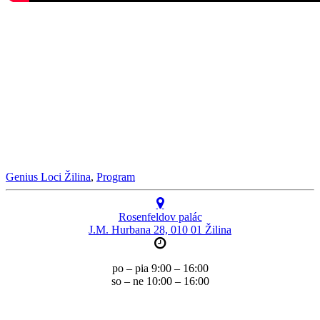
Genius Loci Žilina
,
Program
Rosenfeldov palác
J.M. Hurbana 28, 010 01 Žilina
po – pia 9:00 – 16:00
so – ne 10:00 – 16:00