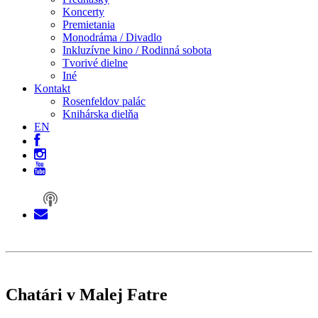
Koncerty
Premietania
Monodráma / Divadlo
Inkluzívne kino / Rodinná sobota
Tvorivé dielne
Iné
Kontakt
Rosenfeldov palác
Knihárska dielňa
EN
Chatári v Malej Fatre