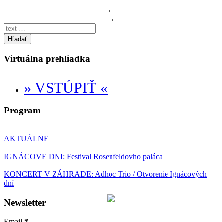
←
→
Hľadať
Virtuálna prehliadka
» VSTÚPIŤ «
Program
AKTUÁLNE
IGNÁCOVE DNI: Festival Rosenfeldovho paláca
KONCERT V ZÁHRADE: Adhoc Trio / Otvorenie Ignácových
dní
Newsletter
Email
*