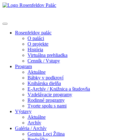
Rosenfeldov palác
O paláci
O projekte
História
Virtuálna prehliadka
Cenník / Vstupy
Program
Aktuálne
Bábky v podkroví
Knihárska dielňa
E-Archív / Knižnica a študovňa
Vzdelávacie programy
Rodinné programy
Tvorte spolu s nami
Výstavy
Aktuálne
Archív
Galéria / Archív
Genius Loci Žilina
Prednášky