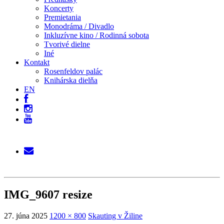
Koncerty
Premietania
Monodráma / Divadlo
Inkluzívne kino / Rodinná sobota
Tvorivé dielne
Iné
Kontakt
Rosenfeldov palác
Knihárska dielňa
EN
IMG_9607 resize
27. júna 2025
1200 × 800
Skauting v Žiline