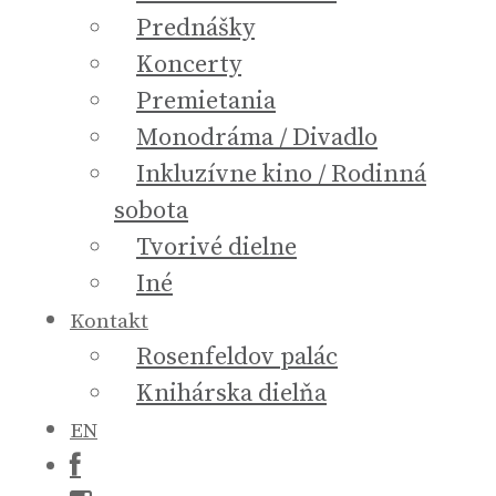
Prednášky
Koncerty
Premietania
Monodráma / Divadlo
Inkluzívne kino / Rodinná
sobota
Tvorivé dielne
Iné
Kontakt
Rosenfeldov palác
Knihárska dielňa
EN