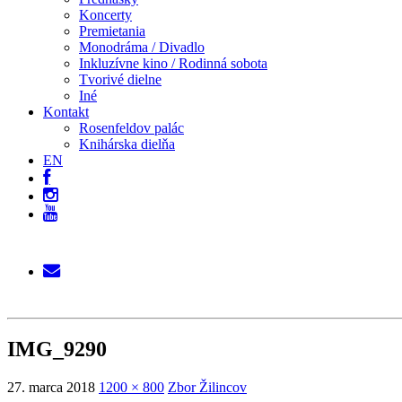
Koncerty
Premietania
Monodráma / Divadlo
Inkluzívne kino / Rodinná sobota
Tvorivé dielne
Iné
Kontakt
Rosenfeldov palác
Knihárska dielňa
EN
IMG_9290
27. marca 2018
1200 × 800
Zbor Žilincov