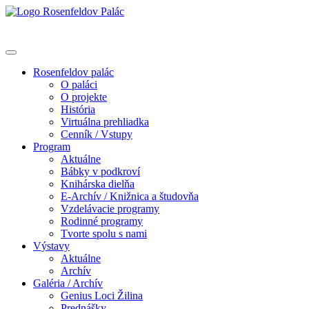
Rosenfeldov palác
O paláci
O projekte
História
Virtuálna prehliadka
Cenník / Vstupy
Program
Aktuálne
Bábky v podkroví
Knihárska dielňa
E-Archív / Knižnica a študovňa
Vzdelávacie programy
Rodinné programy
Tvorte spolu s nami
Výstavy
Aktuálne
Archív
Galéria / Archív
Genius Loci Žilina
Prednášky