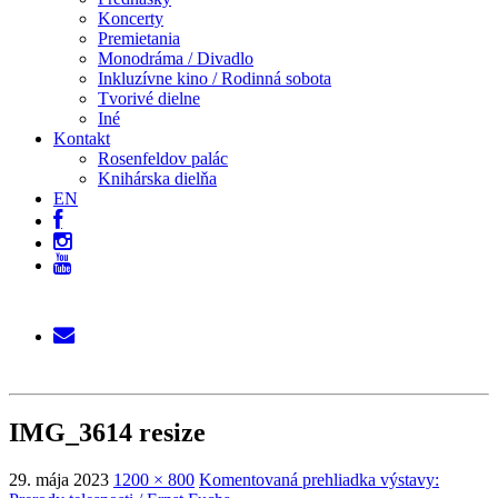
Koncerty
Premietania
Monodráma / Divadlo
Inkluzívne kino / Rodinná sobota
Tvorivé dielne
Iné
Kontakt
Rosenfeldov palác
Knihárska dielňa
EN
IMG_3614 resize
29. mája 2023
1200 × 800
Komentovaná prehliadka výstavy: