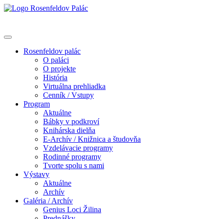
Rosenfeldov palác
O paláci
O projekte
História
Virtuálna prehliadka
Cenník / Vstupy
Program
Aktuálne
Bábky v podkroví
Knihárska dielňa
E-Archív / Knižnica a študovňa
Vzdelávacie programy
Rodinné programy
Tvorte spolu s nami
Výstavy
Aktuálne
Archív
Galéria / Archív
Genius Loci Žilina
Prednášky