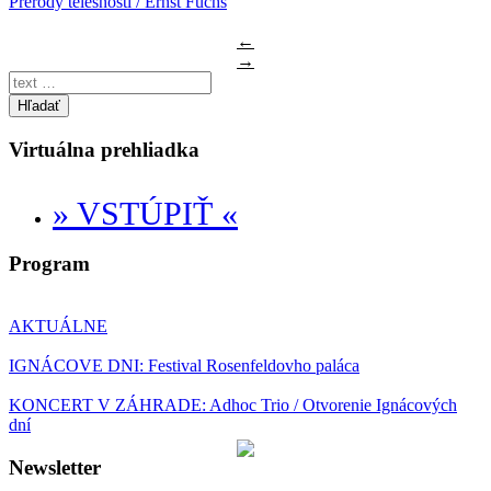
Prerody telesnosti / Ernst Fuchs
←
→
Hľadať
Virtuálna prehliadka
» VSTÚPIŤ «
Program
AKTUÁLNE
IGNÁCOVE DNI: Festival Rosenfeldovho paláca
KONCERT V ZÁHRADE: Adhoc Trio / Otvorenie Ignácových
dní
Newsletter