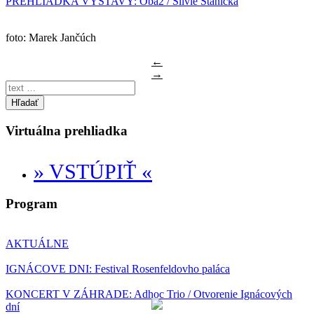
PREHLIADKA VÝSTAVY: Oba2 / Silvie Stanická
foto: Marek Jančúch
←
→
Hľadať
Virtuálna prehliadka
» VSTÚPIŤ «
Program
AKTUÁLNE
IGNÁCOVE DNI: Festival Rosenfeldovho paláca
KONCERT V ZÁHRADE: Adhoc Trio / Otvorenie Ignácových
dní