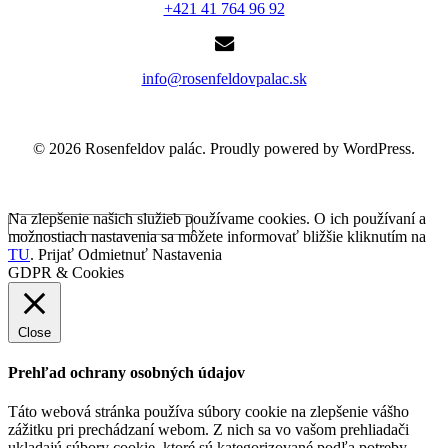
+421 41 764 96 92
info@rosenfeldovpalac.sk
© 2026 Rosenfeldov palác. Proudly powered by WordPress.
Na zlepšenie našich služieb používame cookies. O ich používaní a
možnostiach nastavenia sa môžete informovať bližšie kliknutím na
TU
.
Prijať
Odmietnuť
Nastavenia
GDPR & Cookies
Close
Prehľad ochrany osobných údajov
Táto webová stránka používa súbory cookie na zlepšenie vášho
zážitku pri prechádzaní webom. Z nich sa vo vašom prehliadači
ukladajú súbory cookie, ktoré sú kategorizované podľa potreby,