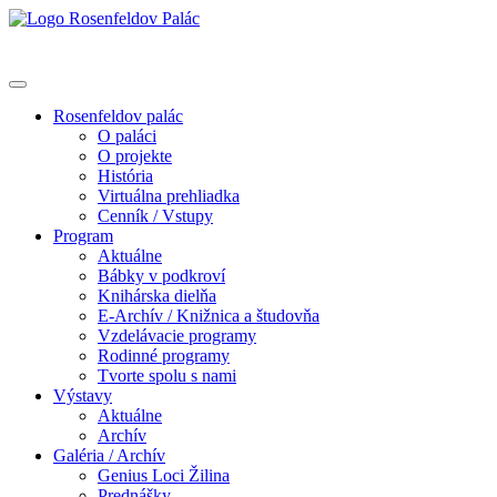
Rosenfeldov palác
O paláci
O projekte
História
Virtuálna prehliadka
Cenník / Vstupy
Program
Aktuálne
Bábky v podkroví
Knihárska dielňa
E-Archív / Knižnica a študovňa
Vzdelávacie programy
Rodinné programy
Tvorte spolu s nami
Výstavy
Aktuálne
Archív
Galéria / Archív
Genius Loci Žilina
Prednášky