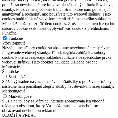
pretože sú nevyhnutné pre fungovanie základných funkcií webovej
stránky. Používame aj cookies tretích strán, ktoré nám pomáhajú
analyzovať a pochopiť, ako používate túto webovú stránku. Tieto
cookies budú uložené vo vašom prehliadači iba s vaším súhlasom.
Máte tiež možnosť zrušiť tieto cookies. Zrušenie niektorých z týchto
súborov cookie však môže ovplyvniť váš zážitok z prehliadania.
Funkčné
Funkčné
Vždy zapnuté
Nevyhnutné súbory cookie sú absolútne nevyhnutné pre správne
fungovanie webovej stránky. Táto kategória zahŕňa iba súbory
cookie, ktoré zabezpečujú základné funkcie a bezpečnostné prvky
webovej stránky. Tieto cookies neukladajú žiadne osobné
informácie.
Štatistické
Štatistické
Slúžia výhradne na zaznamenávanie štatistiky o používaní stránky a
následne nám pomáhajú zlepšiť služby návštevníkom našej stránky.
Marketingové
Marketingové
Služia na to, aby sa Vám na internete zobrazovala len vhodná
reklama s obsahom, ktorý Vás môže zaujímať a neboli ste
obťažovaní nevhodnou reklamou.
ULOŽIŤ A PRIJAŤ