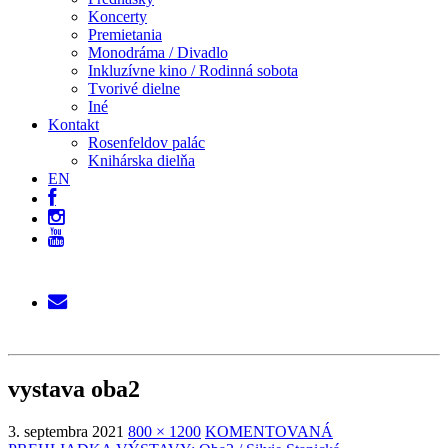
Koncerty
Premietania
Monodráma / Divadlo
Inkluzívne kino / Rodinná sobota
Tvorivé dielne
Iné
Kontakt
Rosenfeldov palác
Knihárska dielňa
EN
vystava oba2
3. septembra 2021
800 × 1200
KOMENTOVANÁ