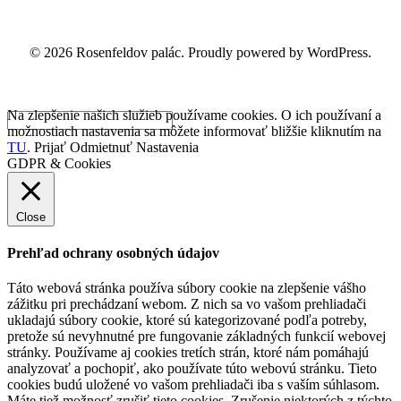
© 2026 Rosenfeldov palác. Proudly powered by WordPress.
Na zlepšenie našich služieb používame cookies. O ich používaní a
možnostiach nastavenia sa môžete informovať bližšie kliknutím na
TU
.
Prijať
Odmietnuť
Nastavenia
GDPR & Cookies
Close
Prehľad ochrany osobných údajov
Táto webová stránka používa súbory cookie na zlepšenie vášho
zážitku pri prechádzaní webom. Z nich sa vo vašom prehliadači
ukladajú súbory cookie, ktoré sú kategorizované podľa potreby,
pretože sú nevyhnutné pre fungovanie základných funkcií webovej
stránky. Používame aj cookies tretích strán, ktoré nám pomáhajú
analyzovať a pochopiť, ako používate túto webovú stránku. Tieto
cookies budú uložené vo vašom prehliadači iba s vaším súhlasom.
Máte tiež možnosť zrušiť tieto cookies. Zrušenie niektorých z týchto