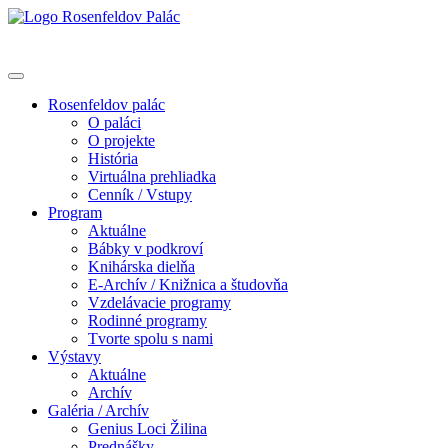
Rosenfeldov palác
O paláci
O projekte
História
Virtuálna prehliadka
Cenník / Vstupy
Program
Aktuálne
Bábky v podkroví
Knihárska dielňa
E-Archív / Knižnica a študovňa
Vzdelávacie programy
Rodinné programy
Tvorte spolu s nami
Výstavy
Aktuálne
Archív
Galéria / Archív
Genius Loci Žilina
Prednášky