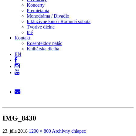
Koncerty
Premietania
Monodráma / Divadlo
Inkluzívne kino / Rodinná sobota
Tvorivé dielne
Iné
Kontakt
Rosenfeldov palác
Knihárska dielňa
EN
IMG_8430
23. júla 2018
1200 × 800
Archívny chlapec