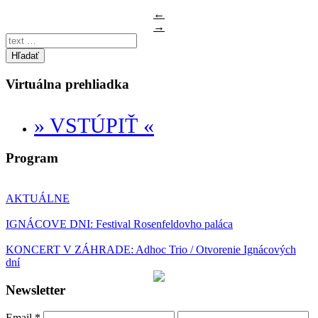
←
→
Hľadať
Virtuálna prehliadka
» VSTÚPIŤ «
Program
AKTUÁLNE
IGNÁCOVE DNI: Festival Rosenfeldovho paláca
KONCERT V ZÁHRADE: Adhoc Trio / Otvorenie Ignácových
dní
Newsletter
Email
*