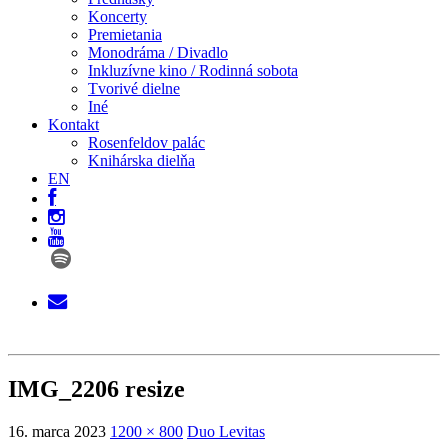
Koncerty
Premietania
Monodráma / Divadlo
Inkluzívne kino / Rodinná sobota
Tvorivé dielne
Iné
Kontakt
Rosenfeldov palác
Knihárska dielňa
EN
IMG_2206 resize
16. marca 2023
1200 × 800
Duo Levitas