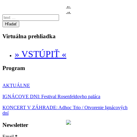
←
→
Hľadať
Virtuálna prehliadka
» VSTÚPIŤ «
Program
AKTUÁLNE
IGNÁCOVE DNI: Festival Rosenfeldovho paláca
KONCERT V ZÁHRADE: Adhoc Trio / Otvorenie Ignácových
dní
Newsletter
Email
*