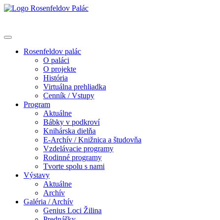
Rosenfeldov palác
O paláci
O projekte
História
Virtuálna prehliadka
Cenník / Vstupy
Program
Aktuálne
Bábky v podkroví
Knihárska dielňa
E-Archív / Knižnica a študovňa
Vzdelávacie programy
Rodinné programy
Tvorte spolu s nami
Výstavy
Aktuálne
Archív
Galéria / Archív
Genius Loci Žilina
Prednášky