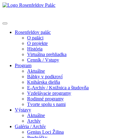
Rosenfeldov palác
O paláci
O projekte
História
Virtuálna prehliadka
Cenník / Vstupy
Program
Aktuálne
Bábky v podkroví
Knihárska dielňa
E-Archív / Knižnica a študovňa
Vzdelávacie programy
Rodinné programy
Tvorte spolu s nami
Výstavy
Aktuálne
Archív
Galéria / Archív
Genius Loci Žilina
Prednášky