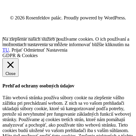
© 2026 Rosenfeldov palác. Proudly powered by WordPress.
Na zlepšenie našich služieb používame cookies. O ich používaní a
možnostiach nastavenia sa môžete informovať bližšie kliknutím na
TU
.
Prijať
Odmietnuť
Nastavenia
GDPR & Cookies
Close
Prehľad ochrany osobných údajov
Táto webová stránka používa súbory cookie na zlepšenie vášho
zážitku pri prechádzaní webom. Z nich sa vo vašom prehliadači
ukladajú súbory cookie, ktoré sú kategorizované podľa potreby,
pretože sú nevyhnutné pre fungovanie základných funkcií webovej
stránky. Používame aj cookies tretích strán, ktoré nám pomáhajú
analyzovať a pochopiť, ako používate túto webovú stránku. Tieto
cookies budú uložené vo vašom prehliadači iba s vaším súhlasom.
Máte tiež možnosť zrušiť tieto cookies. Zrušenie niektorých z týchto