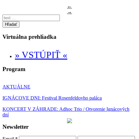
←
→
Hľadať
Virtuálna prehliadka
» VSTÚPIŤ «
Program
AKTUÁLNE
IGNÁCOVE DNI: Festival Rosenfeldovho paláca
KONCERT V ZÁHRADE: Adhoc Trio / Otvorenie Ignácových
dní
Newsletter
Email
*