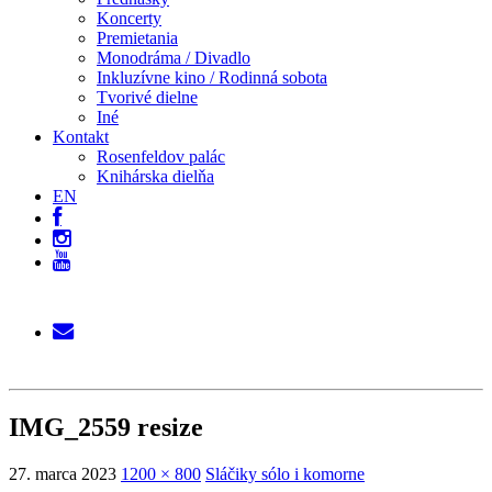
Koncerty
Premietania
Monodráma / Divadlo
Inkluzívne kino / Rodinná sobota
Tvorivé dielne
Iné
Kontakt
Rosenfeldov palác
Knihárska dielňa
EN
IMG_2559 resize
27. marca 2023
1200 × 800
Sláčiky sólo i komorne