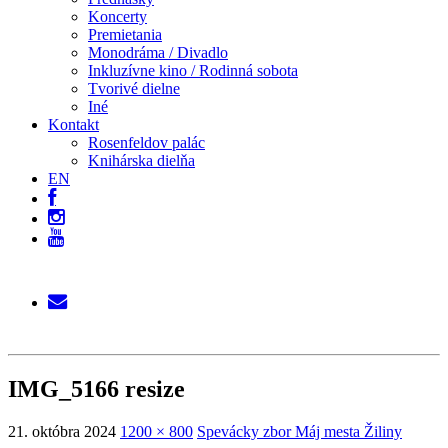
Koncerty
Premietania
Monodráma / Divadlo
Inkluzívne kino / Rodinná sobota
Tvorivé dielne
Iné
Kontakt
Rosenfeldov palác
Knihárska dielňa
EN
IMG_5166 resize
21. októbra 2024
1200 × 800
Spevácky zbor Máj mesta Žiliny