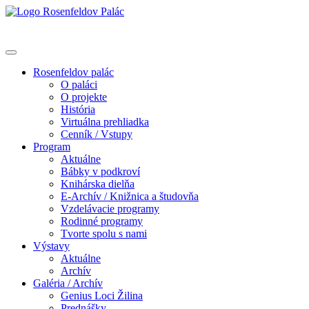
Rosenfeldov palác
O paláci
O projekte
História
Virtuálna prehliadka
Cenník / Vstupy
Program
Aktuálne
Bábky v podkroví
Knihárska dielňa
E-Archív / Knižnica a študovňa
Vzdelávacie programy
Rodinné programy
Tvorte spolu s nami
Výstavy
Aktuálne
Archív
Galéria / Archív
Genius Loci Žilina
Prednášky