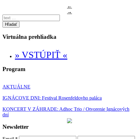
←
→
Hľadať
Virtuálna prehliadka
» VSTÚPIŤ «
Program
AKTUÁLNE
IGNÁCOVE DNI: Festival Rosenfeldovho paláca
KONCERT V ZÁHRADE: Adhoc Trio / Otvorenie Ignácových
dní
Newsletter
Email
*