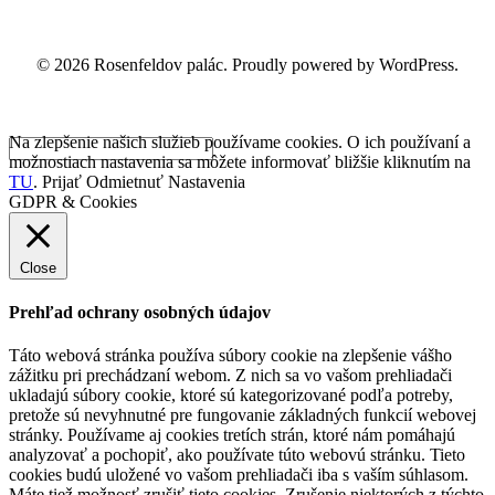
© 2026 Rosenfeldov palác. Proudly powered by WordPress.
Na zlepšenie našich služieb používame cookies. O ich používaní a
možnostiach nastavenia sa môžete informovať bližšie kliknutím na
TU
.
Prijať
Odmietnuť
Nastavenia
GDPR & Cookies
Close
Prehľad ochrany osobných údajov
Táto webová stránka používa súbory cookie na zlepšenie vášho
zážitku pri prechádzaní webom. Z nich sa vo vašom prehliadači
ukladajú súbory cookie, ktoré sú kategorizované podľa potreby,
pretože sú nevyhnutné pre fungovanie základných funkcií webovej
stránky. Používame aj cookies tretích strán, ktoré nám pomáhajú
analyzovať a pochopiť, ako používate túto webovú stránku. Tieto
cookies budú uložené vo vašom prehliadači iba s vaším súhlasom.
Máte tiež možnosť zrušiť tieto cookies. Zrušenie niektorých z týchto