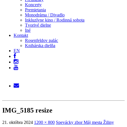
Koncerty
Premietania
Monodráma / Divadlo
Inkluzívne kino / Rodinná sobota
Tvorivé dielne
Iné
Kontakt
Rosenfeldov palác
Knihárska dielňa
EN
IMG_5185 resize
21. októbra 2024
1200 × 800
Spevácky zbor Máj mesta Žiliny