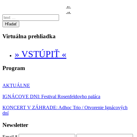
←
→
Hľadať
Virtuálna prehliadka
» VSTÚPIŤ «
Program
AKTUÁLNE
IGNÁCOVE DNI: Festival Rosenfeldovho paláca
KONCERT V ZÁHRADE: Adhoc Trio / Otvorenie Ignácových
dní
Newsletter
Email
*