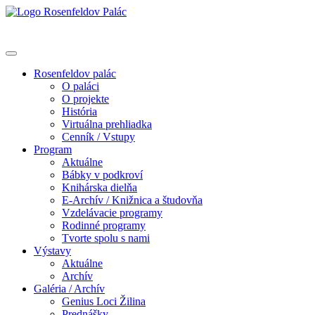
Rosenfeldov palác
O paláci
O projekte
História
Virtuálna prehliadka
Cenník / Vstupy
Program
Aktuálne
Bábky v podkroví
Knihárska dielňa
E-Archív / Knižnica a študovňa
Vzdelávacie programy
Rodinné programy
Tvorte spolu s nami
Výstavy
Aktuálne
Archív
Galéria / Archív
Genius Loci Žilina
Prednášky