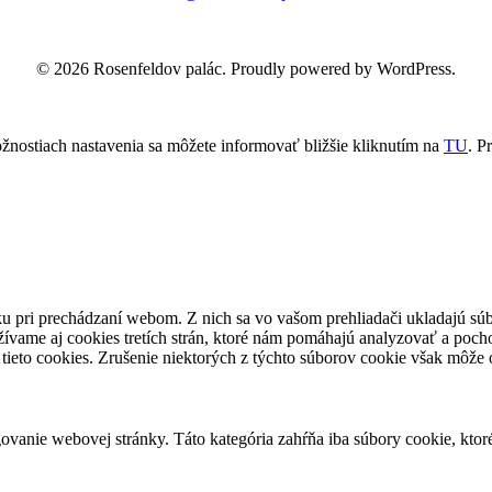
© 2026 Rosenfeldov palác. Proudly powered by WordPress.
žnostiach nastavenia sa môžete informovať bližšie kliknutím na
TU
.
Pr
u pri prechádzaní webom. Z nich sa vo vašom prehliadači ukladajú súb
ívame aj cookies tretích strán, ktoré nám pomáhajú analyzovať a pocho
tieto cookies. Zrušenie niektorých z týchto súborov cookie však môže o
vanie webovej stránky. Táto kategória zahŕňa iba súbory cookie, kto