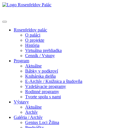
Rosenfeldov palác
O paláci
O projekte
História
Virtuálna prehliadka
Cenník / Vstupy
Program
Aktuálne
Bábky v podkroví
Knihárska dielňa
E-Archív / Knižnica a študovňa
Vzdelávacie programy
Rodinné programy
Tvorte spolu s nami
Výstavy
Aktuálne
Archív
Galéria / Archív
Genius Loci Žilina
Prednášky