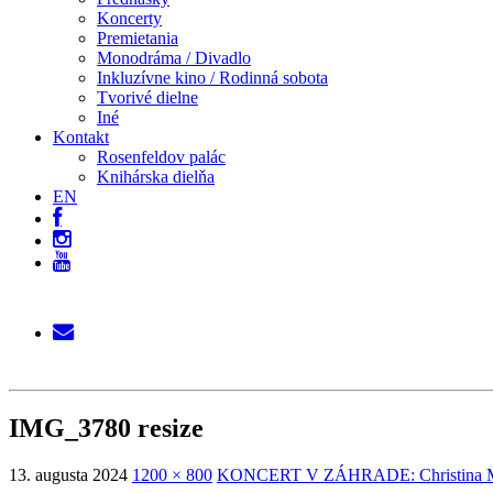
Koncerty
Premietania
Monodráma / Divadlo
Inkluzívne kino / Rodinná sobota
Tvorivé dielne
Iné
Kontakt
Rosenfeldov palác
Knihárska dielňa
EN
IMG_3780 resize
13. augusta 2024
1200 × 800
KONCERT V ZÁHRADE: Christina M