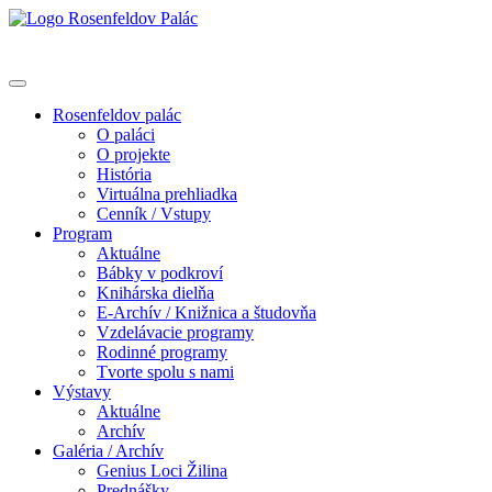
Rosenfeldov palác
O paláci
O projekte
História
Virtuálna prehliadka
Cenník / Vstupy
Program
Aktuálne
Bábky v podkroví
Knihárska dielňa
E-Archív / Knižnica a študovňa
Vzdelávacie programy
Rodinné programy
Tvorte spolu s nami
Výstavy
Aktuálne
Archív
Galéria / Archív
Genius Loci Žilina
Prednášky