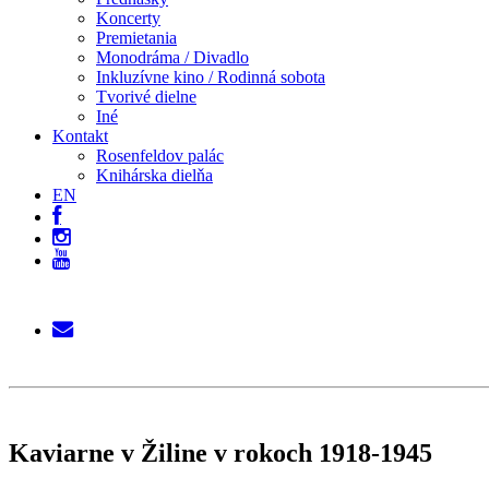
Koncerty
Premietania
Monodráma / Divadlo
Inkluzívne kino / Rodinná sobota
Tvorivé dielne
Iné
Kontakt
Rosenfeldov palác
Knihárska dielňa
EN
Kaviarne v Žiline v rokoch 1918-1945