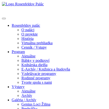
Rosenfeldov palác
O paláci
O projekte
História
Virtuálna prehliadka
Cenník / Vstupy
Program
Aktuálne
Bábky v podkroví
Knihárska dielňa
E-Archív / Knižnica a študovňa
Vzdelávacie programy
Rodinné programy
Tvorte spolu s nami
Výstavy
Aktuálne
Archív
Galéria / Archív
Genius Loci Žilina
Prednášky