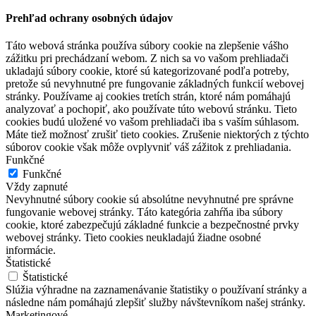
Prehľad ochrany osobných údajov
Táto webová stránka používa súbory cookie na zlepšenie vášho
zážitku pri prechádzaní webom. Z nich sa vo vašom prehliadači
ukladajú súbory cookie, ktoré sú kategorizované podľa potreby,
pretože sú nevyhnutné pre fungovanie základných funkcií webovej
stránky. Používame aj cookies tretích strán, ktoré nám pomáhajú
analyzovať a pochopiť, ako používate túto webovú stránku. Tieto
cookies budú uložené vo vašom prehliadači iba s vaším súhlasom.
Máte tiež možnosť zrušiť tieto cookies. Zrušenie niektorých z týchto
súborov cookie však môže ovplyvniť váš zážitok z prehliadania.
Funkčné
Funkčné
Vždy zapnuté
Nevyhnutné súbory cookie sú absolútne nevyhnutné pre správne
fungovanie webovej stránky. Táto kategória zahŕňa iba súbory
cookie, ktoré zabezpečujú základné funkcie a bezpečnostné prvky
webovej stránky. Tieto cookies neukladajú žiadne osobné
informácie.
Štatistické
Štatistické
Slúžia výhradne na zaznamenávanie štatistiky o používaní stránky a
následne nám pomáhajú zlepšiť služby návštevníkom našej stránky.
Marketingové