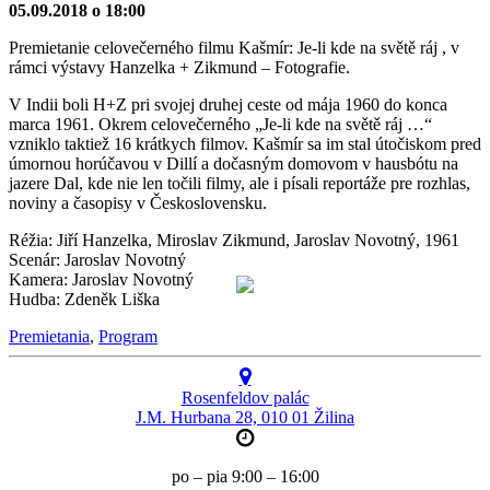
05.09.2018 o 18:00
Premietanie celovečerného filmu Kašmír: Je-li kde na světě ráj , v
rámci výstavy Hanzelka + Zikmund – Fotografie.
V Indii boli H+Z pri svojej druhej ceste od mája 1960 do konca
marca 1961. Okrem celovečerného „Je-li kde na světě ráj …“
vzniklo taktiež 16 krátkych filmov. Kašmír sa im stal útočiskom pred
úmornou horúčavou v Dillí a dočasným domovom v hausbótu na
jazere Dal, kde nie len točili filmy, ale i písali reportáže pre rozhlas,
noviny a časopisy v Československu.
Réžia: Jiří Hanzelka, Miroslav Zikmund, Jaroslav Novotný, 1961
Scenár: Jaroslav Novotný
Kamera: Jaroslav Novotný
Hudba: Zdeněk Liška
Premietania
,
Program
Rosenfeldov palác
J.M. Hurbana 28, 010 01 Žilina
po – pia 9:00 – 16:00