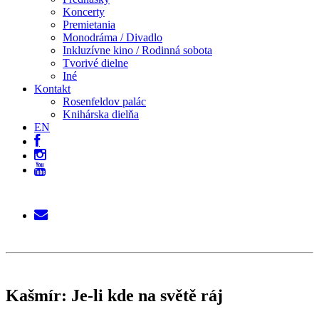
Koncerty
Premietania
Monodráma / Divadlo
Inkluzívne kino / Rodinná sobota
Tvorivé dielne
Iné
Kontakt
Rosenfeldov palác
Knihárska dielňa
EN
Kašmír: Je-li kde na světě ráj