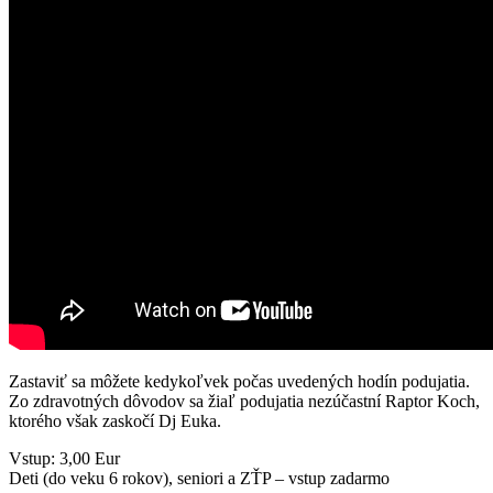
Zastaviť sa môžete kedykoľvek počas uvedených hodín podujatia.
Zo zdravotných dôvodov sa žiaľ podujatia nezúčastní Raptor Koch,
ktorého však zaskočí Dj Euka.
Vstup: 3,00 Eur
Deti (do veku 6 rokov), seniori a ZŤP – vstup zadarmo