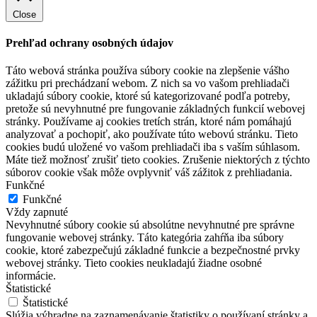
Close
Prehľad ochrany osobných údajov
Táto webová stránka používa súbory cookie na zlepšenie vášho
zážitku pri prechádzaní webom. Z nich sa vo vašom prehliadači
ukladajú súbory cookie, ktoré sú kategorizované podľa potreby,
pretože sú nevyhnutné pre fungovanie základných funkcií webovej
stránky. Používame aj cookies tretích strán, ktoré nám pomáhajú
analyzovať a pochopiť, ako používate túto webovú stránku. Tieto
cookies budú uložené vo vašom prehliadači iba s vaším súhlasom.
Máte tiež možnosť zrušiť tieto cookies. Zrušenie niektorých z týchto
súborov cookie však môže ovplyvniť váš zážitok z prehliadania.
Funkčné
Funkčné
Vždy zapnuté
Nevyhnutné súbory cookie sú absolútne nevyhnutné pre správne
fungovanie webovej stránky. Táto kategória zahŕňa iba súbory
cookie, ktoré zabezpečujú základné funkcie a bezpečnostné prvky
webovej stránky. Tieto cookies neukladajú žiadne osobné
informácie.
Štatistické
Štatistické
Slúžia výhradne na zaznamenávanie štatistiky o používaní stránky a