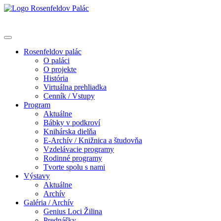
Rosenfeldov palác
O paláci
O projekte
História
Virtuálna prehliadka
Cenník / Vstupy
Program
Aktuálne
Bábky v podkroví
Knihárska dielňa
E-Archív / Knižnica a študovňa
Vzdelávacie programy
Rodinné programy
Tvorte spolu s nami
Výstavy
Aktuálne
Archív
Galéria / Archív
Genius Loci Žilina
Prednášky