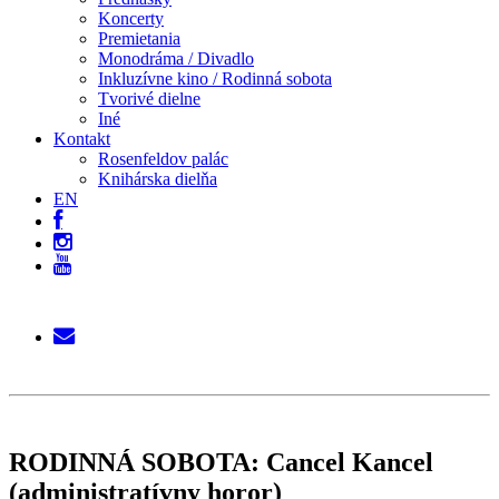
Koncerty
Premietania
Monodráma / Divadlo
Inkluzívne kino / Rodinná sobota
Tvorivé dielne
Iné
Kontakt
Rosenfeldov palác
Knihárska dielňa
EN
RODINNÁ SOBOTA: Cancel Kancel
(administratívny horor)