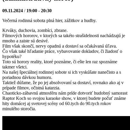
09.11.2024
/
19:00
-
20:30
Večerná rodinná sobota plná hier, zážitkov a hudby.
Krváky, duchovia, zombíci, zbrane.
Filmových hororov, v ktorých sa takéto strašidelnosti nachádzajú je
mnoho a zaiste sú desivé.
Film však skončí, nervy opadnú a dostaví sa očakávaná úľava.
Čo však také hľadanie práce, vybavovanie dokladov, či žiadosť o
hypotéku?
Toto sú horory reality, ktoré poznáme, či ešte len raz spoznáme
takmer všetci.
Na našej špeciálnej rodinnej sobote si ich vyskúšate nanečisto a s
poriadnou dávkou humoru.
Taktiež dúfame, že po jej absolvovaní sa dostaví, rovnako ako aj v
prípade filmov, očistná katarzia.
Chaoticko-zábavnú atmosféru nám príde dotvoriť hudobný samorast
Raptor Koch so svojou karaoke show, v ktorej budete počuť známe
hity domácej aj svetovej scény od 60.tych do 90.tych rokov
minulého storočia.