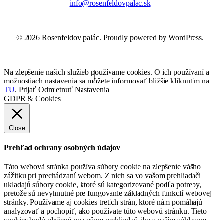
info@rosenfeldovpalac.sk
© 2026 Rosenfeldov palác. Proudly powered by WordPress.
Na zlepšenie našich služieb používame cookies. O ich používaní a
možnostiach nastavenia sa môžete informovať bližšie kliknutím na
TU
.
Prijať
Odmietnuť
Nastavenia
GDPR & Cookies
Close
Prehľad ochrany osobných údajov
Táto webová stránka používa súbory cookie na zlepšenie vášho
zážitku pri prechádzaní webom. Z nich sa vo vašom prehliadači
ukladajú súbory cookie, ktoré sú kategorizované podľa potreby,
pretože sú nevyhnutné pre fungovanie základných funkcií webovej
stránky. Používame aj cookies tretích strán, ktoré nám pomáhajú
analyzovať a pochopiť, ako používate túto webovú stránku. Tieto
cookies budú uložené vo vašom prehliadači iba s vaším súhlasom.