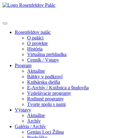
Rosenfeldov palác
O paláci
O projekte
História
Virtuálna prehliadka
Cenník / Vstupy
Program
Aktuálne
Bábky v podkroví
Knihárska dielňa
E-Archív / Knižnica a študovňa
Vzdelávacie programy
Rodinné programy
Tvorte spolu s nami
Výstavy
Aktuálne
Archív
Galéria / Archív
Genius Loci Žilina
Prednášky