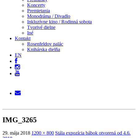
Koncerty
Premietania
Monodráma / Divadlo
Inkluzívne kino / Rodinná sobota
Tvorivé dielne
Iné
Kontakt
Rosenfeldov palác
Knihárska dielňa
EN
IMG_3265
29. mája 2018
1200 × 800
Stála expozícia bábok otvorená od 4.6.