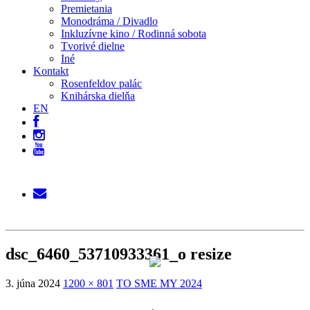
Premietania
Monodráma / Divadlo
Inkluzívne kino / Rodinná sobota
Tvorivé dielne
Iné
Kontakt
Rosenfeldov palác
Knihárska dielňa
EN
dsc_6460_53710933361_o resize
3. júna 2024
1200 × 801
TO SME MY 2024
←