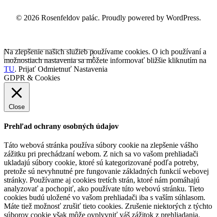
© 2026 Rosenfeldov palác. Proudly powered by WordPress.
Na zlepšenie našich služieb používame cookies. O ich používaní a
možnostiach nastavenia sa môžete informovať bližšie kliknutím na
TU
.
Prijať
Odmietnuť
Nastavenia
GDPR & Cookies
Close
Prehľad ochrany osobných údajov
Táto webová stránka používa súbory cookie na zlepšenie vášho
zážitku pri prechádzaní webom. Z nich sa vo vašom prehliadači
ukladajú súbory cookie, ktoré sú kategorizované podľa potreby,
pretože sú nevyhnutné pre fungovanie základných funkcií webovej
stránky. Používame aj cookies tretích strán, ktoré nám pomáhajú
analyzovať a pochopiť, ako používate túto webovú stránku. Tieto
cookies budú uložené vo vašom prehliadači iba s vaším súhlasom.
Máte tiež možnosť zrušiť tieto cookies. Zrušenie niektorých z týchto
súborov cookie však môže ovplyvniť váš zážitok z prehliadania.