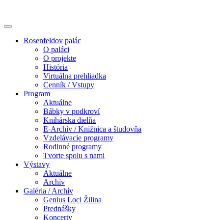
Rosenfeldov palác
O paláci
O projekte
História
Virtuálna prehliadka
Cenník / Vstupy
Program
Aktuálne
Bábky v podkroví
Knihárska dielňa
E-Archív / Knižnica a študovňa
Vzdelávacie programy
Rodinné programy
Tvorte spolu s nami
Výstavy
Aktuálne
Archív
Galéria / Archív
Genius Loci Žilina
Prednášky
Koncerty