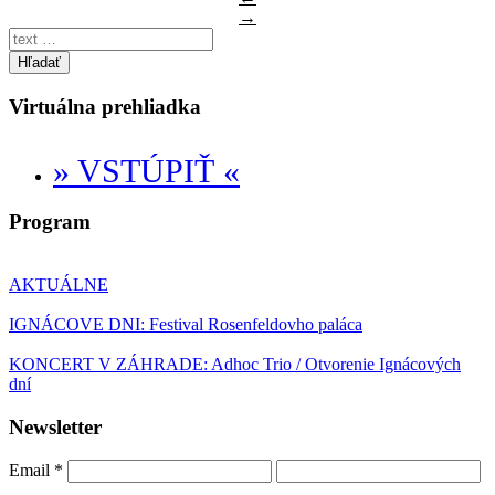
→
Hľadať
Virtuálna prehliadka
» VSTÚPIŤ «
Program
AKTUÁLNE
IGNÁCOVE DNI: Festival Rosenfeldovho paláca
KONCERT V ZÁHRADE: Adhoc Trio / Otvorenie Ignácových
dní
Newsletter
Email
*