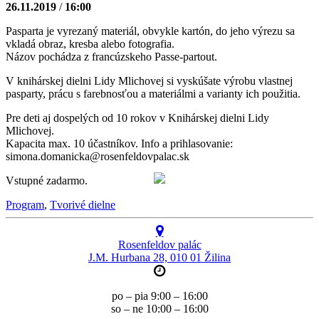
26.11.2019
/
16:00
Pasparta je vyrezaný materiál, obvykle kartón, do jeho výrezu sa
vkladá obraz, kresba alebo fotografia.
Názov pochádza z francúzskeho Passe-partout.
V knihárskej dielni Lidy Mlichovej si vyskúšate výrobu vlastnej
pasparty, prácu s farebnosťou a materiálmi a varianty ich použitia.
Pre deti aj dospelých od 10 rokov v Knihárskej dielni Lidy
Mlichovej.
Kapacita max. 10 účastníkov. Info a prihlasovanie:
simona.domanicka@rosenfeldovpalac.sk
Vstupné zadarmo.
Program
,
Tvorivé dielne
Rosenfeldov palác
J.M. Hurbana 28, 010 01 Žilina
po – pia 9:00 – 16:00
so – ne 10:00 – 16:00