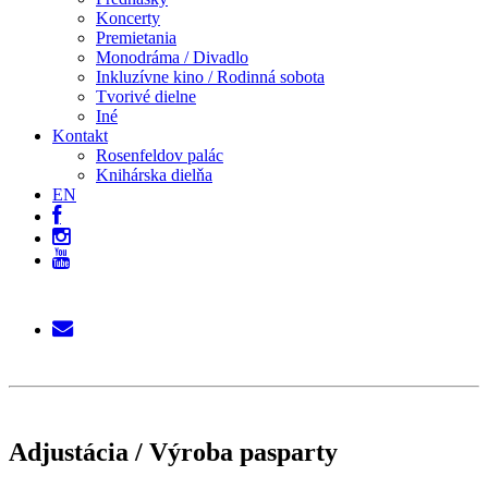
Koncerty
Premietania
Monodráma / Divadlo
Inkluzívne kino / Rodinná sobota
Tvorivé dielne
Iné
Kontakt
Rosenfeldov palác
Knihárska dielňa
EN
Adjustácia / Výroba pasparty