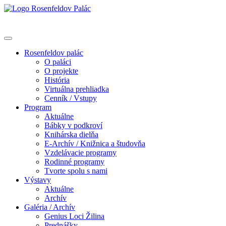
Rosenfeldov palác
O paláci
O projekte
História
Virtuálna prehliadka
Cenník / Vstupy
Program
Aktuálne
Bábky v podkroví
Knihárska dielňa
E-Archív / Knižnica a študovňa
Vzdelávacie programy
Rodinné programy
Tvorte spolu s nami
Výstavy
Aktuálne
Archív
Galéria / Archív
Genius Loci Žilina
Prednášky