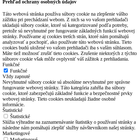
Prehľad ochrany osobných údajov
Táto webová stránka používa súbory cookie na zlepšenie vášho
zážitku pri prechádzaní webom. Z nich sa vo vašom prehliadači
ukladajú súbory cookie, ktoré sú kategorizované podľa potreby,
pretože sú nevyhnutné pre fungovanie základných funkcií webovej
stránky. Používame aj cookies tretích strán, ktoré nám pomáhajú
analyzovať a pochopiť, ako používate túto webovú stránku. Tieto
cookies budú uložené vo vašom prehliadači iba s vaším súhlasom.
Máte tiež možnosť zrušiť tieto cookies. Zrušenie niektorých z týchto
súborov cookie však môže ovplyvniť váš zážitok z prehliadania.
Funkčné
Funkčné
Vždy zapnuté
Nevyhnutné súbory cookie sú absolútne nevyhnutné pre správne
fungovanie webovej stránky. Táto kategória zahŕňa iba súbory
cookie, ktoré zabezpečujú základné funkcie a bezpečnostné prvky
webovej stránky. Tieto cookies neukladajú žiadne osobné
informácie.
Štatistické
Štatistické
Slúžia výhradne na zaznamenávanie štatistiky o používaní stránky a
následne nám pomáhajú zlepšiť služby návštevníkom našej stránky.
Marketingové
Marketingové