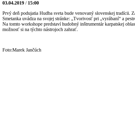
03.04.2019
/
15:00
Prvý deň podujatia Hudba sveta bude venovaný slovenskej tradícii. Z
Smetanka uvádza na svojej stránke: „Tvorivosť pri „vyrábaní“ a pest
Na tomto workshope predstaví hudobný inštrumentár karpatskej oblas
možnosť si na týchto nástrojoch zahrať.
Foto:Marek Jančúch