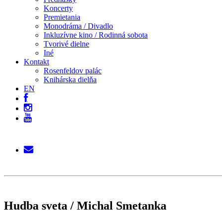
Koncerty
Premietania
Monodráma / Divadlo
Inkluzívne kino / Rodinná sobota
Tvorivé dielne
Iné
Kontakt
Rosenfeldov palác
Knihárska dielňa
EN
Hudba sveta / Michal Smetanka