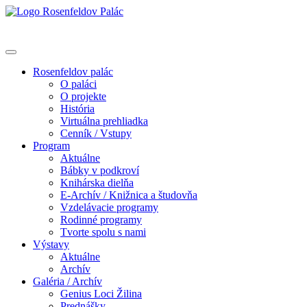
Rosenfeldov palác
O paláci
O projekte
História
Virtuálna prehliadka
Cenník / Vstupy
Program
Aktuálne
Bábky v podkroví
Knihárska dielňa
E-Archív / Knižnica a študovňa
Vzdelávacie programy
Rodinné programy
Tvorte spolu s nami
Výstavy
Aktuálne
Archív
Galéria / Archív
Genius Loci Žilina
Prednášky