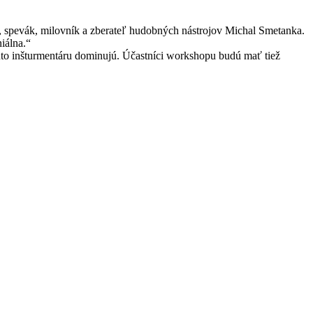
k, spevák, milovník a zberateľ hudobných nástrojov Michal Smetanka.
iálna.“
uto inšturmentáru dominujú. Účastníci workshopu budú mať tiež