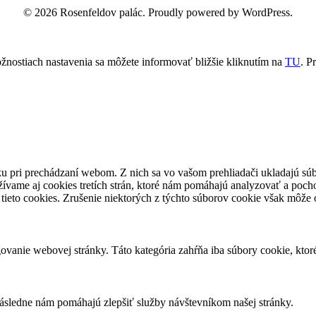
© 2026 Rosenfeldov palác. Proudly powered by WordPress.
žnostiach nastavenia sa môžete informovať bližšie kliknutím na
TU
.
Pr
u pri prechádzaní webom. Z nich sa vo vašom prehliadači ukladajú súb
ívame aj cookies tretích strán, ktoré nám pomáhajú analyzovať a pocho
tieto cookies. Zrušenie niektorých z týchto súborov cookie však môže o
vanie webovej stránky. Táto kategória zahŕňa iba súbory cookie, kto
následne nám pomáhajú zlepšiť služby návštevníkom našej stránky.