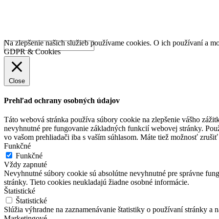
Na zlepšenie našich služieb používame cookies. O ich používaní a mo
GDPR & Cookies
Close
Prehľad ochrany osobných údajov
Táto webová stránka používa súbory cookie na zlepšenie vášho zážitk
nevyhnutné pre fungovanie základných funkcií webovej stránky. Použ
vo vašom prehliadači iba s vaším súhlasom. Máte tiež možnosť zrušiť 
Funkčné
Funkčné
Vždy zapnuté
Nevyhnutné súbory cookie sú absolútne nevyhnutné pre správne fungo
stránky. Tieto cookies neukladajú žiadne osobné informácie.
Štatistické
Štatistické
Slúžia výhradne na zaznamenávanie štatistiky o používaní stránky a 
Marketingové