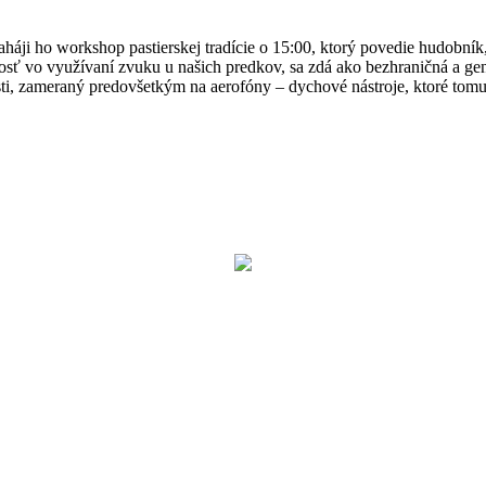
aháji ho workshop pastierskej tradície o 15:00, ktorý povedie hudobní
rosť vo využívaní zvuku u našich predkov, sa zdá ako bezhraničná a gen
ti, zameraný predovšetkým na aerofóny – dychové nástroje, ktoré tom