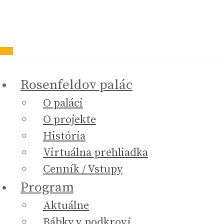
Rosenfeldov palác
O paláci
O projekte
História
Virtuálna prehliadka
Cenník / Vstupy
Program
Aktuálne
Bábky v podkroví