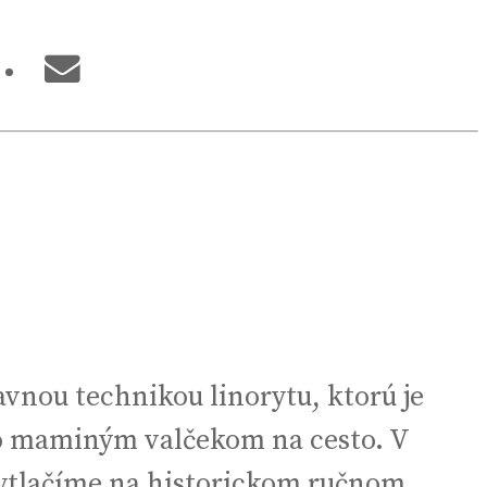
vnou technikou linorytu, ktorú je
bo maminým valčekom na cesto. V
 vytlačíme na historickom ručnom