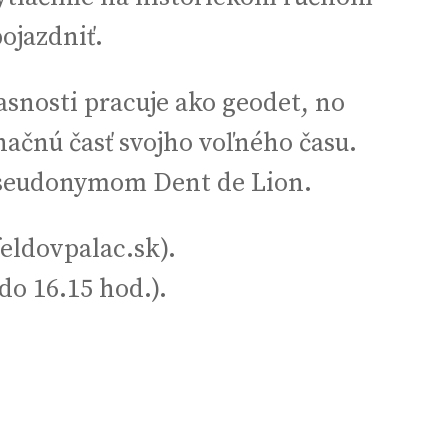
ojazdniť.
snosti pracuje ako geodet, no
načnú časť svojho voľného času.
d pseudonymom Dent de Lion.
eldovpalac.sk).
do 16.15 hod.).