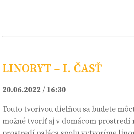
LINORYT – I. ČASŤ
20.06.2022
/
16:30
Touto tvorivou dielňou sa budete môc
možné tvoriť aj v domácom prostredí
prostredí paláca spolu vytvoríme lin