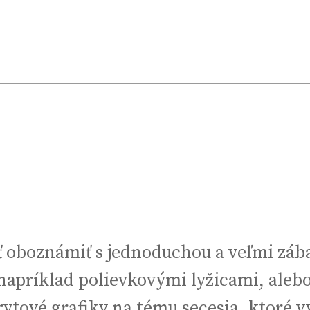
ť oboznámiť s jednoduchou a veľmi zába
 napríklad polievkovými lyžicami, ale
orytové grafiky na tému secesia, ktoré