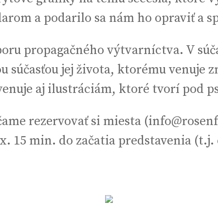
darom a podarilo sa nám ho opraviť a sp
ru propagačného výtvarníctva. V súča
u súčasťou jej života, ktorému venuje z
venuje aj ilustráciám, ktoré tvorí po
ame rezervovať si miesta (info@rosenf
15 min. do začatia predstavenia (t.j. 