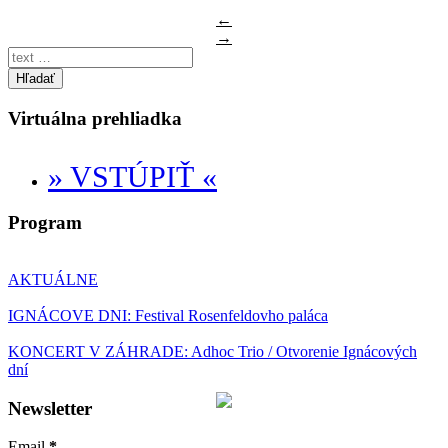
←
→
Hľadať
Virtuálna prehliadka
» VSTÚPIŤ «
Program
AKTUÁLNE
IGNÁCOVE DNI: Festival Rosenfeldovho paláca
KONCERT V ZÁHRADE: Adhoc Trio / Otvorenie Ignácových
dní
Newsletter
Email
*