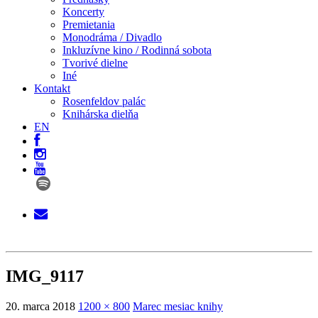
Koncerty
Premietania
Monodráma / Divadlo
Inkluzívne kino / Rodinná sobota
Tvorivé dielne
Iné
Kontakt
Rosenfeldov palác
Knihárska dielňa
EN
IMG_9117
20. marca 2018
1200 × 800
Marec mesiac knihy