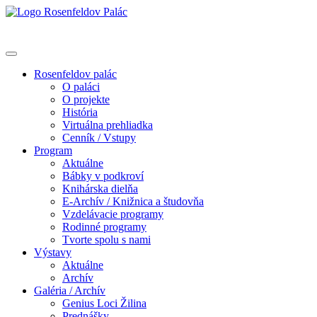
Rosenfeldov palác
O paláci
O projekte
História
Virtuálna prehliadka
Cenník / Vstupy
Program
Aktuálne
Bábky v podkroví
Knihárska dielňa
E-Archív / Knižnica a študovňa
Vzdelávacie programy
Rodinné programy
Tvorte spolu s nami
Výstavy
Aktuálne
Archív
Galéria / Archív
Genius Loci Žilina
Prednášky