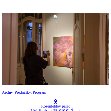
Archív
,
Prednášky
,
Program
Rosenfeldov palác
J.M. Hurbana 28, 010 01 Žilina