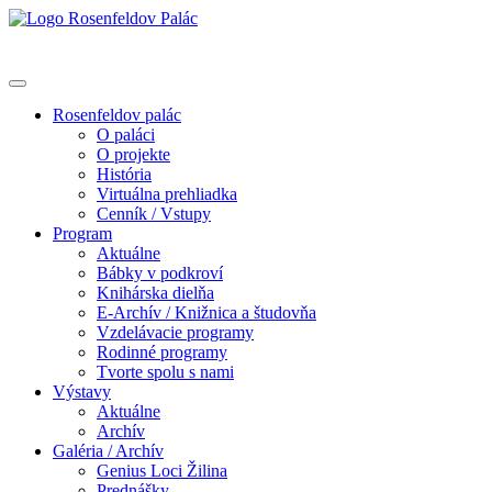
Rosenfeldov palác
O paláci
O projekte
História
Virtuálna prehliadka
Cenník / Vstupy
Program
Aktuálne
Bábky v podkroví
Knihárska dielňa
E-Archív / Knižnica a študovňa
Vzdelávacie programy
Rodinné programy
Tvorte spolu s nami
Výstavy
Aktuálne
Archív
Galéria / Archív
Genius Loci Žilina
Prednášky