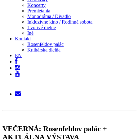
Koncerty
Premietania
Monodráma / Divadlo
Inkluzívne kino / Rodinná sobota
Tvorivé dielne
Iné
Kontakt
Rosenfeldov palác
Knihárska dielňa
EN
VEČERNÁ: Rosenfeldov palác +
AKTUÁLNA VÝSTAVA