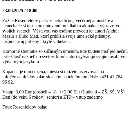
23.09.2025
/
18:00
Zažite Rosenfeldov palác v netradičnej, večernej atmosfére a
nenechajte si ujsť komentovanú prehliadku aktuálnej výstavy Vo
svojich svetoch. Výstavou vás osobne prevedú jej autori Andrej
Mazúr a Ľubo Mati, ktorí priblížia svoje umelecké prístupy,
inšpirácie aj príbehy ukryté v dielach.
Komorné stretnutie so súčasným umením, kde budete mať jedinečnú
príležitosť nazrieť do svetov, ktoré autori vytvárajú svojím osobitým
výtvarným jazykom.
Kapacita je obmedzená, miesta si môžete rezervovať na
info@rosenfeldovpalac.sk alebo na telefónnom čísle +421 41 764
96 92.
Vstup: 3,00 Eur (dospelí – 18+) / 2,00 Eur (študenti – ZŠ, SŠ, VŠ)
Deti (do veku 6 rokov), seniori a ZŤP – vstup zadarmo
Foto: Rosenfeldov palác