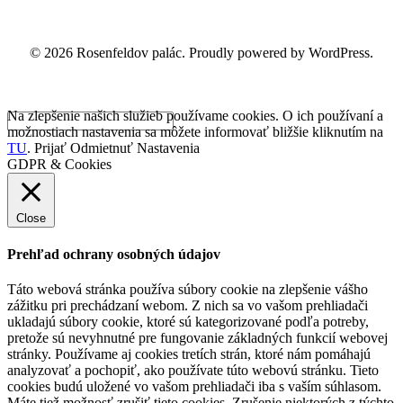
© 2026 Rosenfeldov palác. Proudly powered by WordPress.
Na zlepšenie našich služieb používame cookies. O ich používaní a
možnostiach nastavenia sa môžete informovať bližšie kliknutím na
TU
.
Prijať
Odmietnuť
Nastavenia
GDPR & Cookies
Close
Prehľad ochrany osobných údajov
Táto webová stránka používa súbory cookie na zlepšenie vášho
zážitku pri prechádzaní webom. Z nich sa vo vašom prehliadači
ukladajú súbory cookie, ktoré sú kategorizované podľa potreby,
pretože sú nevyhnutné pre fungovanie základných funkcií webovej
stránky. Používame aj cookies tretích strán, ktoré nám pomáhajú
analyzovať a pochopiť, ako používate túto webovú stránku. Tieto
cookies budú uložené vo vašom prehliadači iba s vaším súhlasom.
Máte tiež možnosť zrušiť tieto cookies. Zrušenie niektorých z týchto