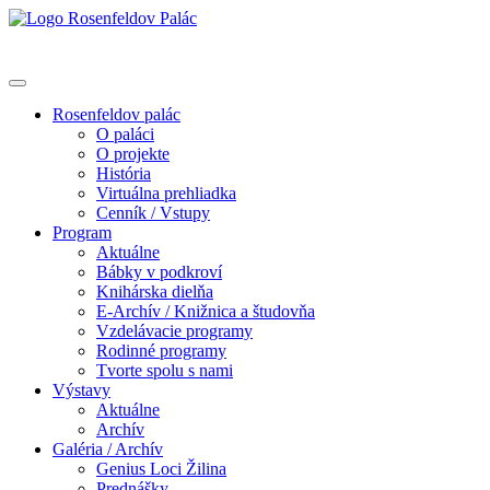
Rosenfeldov palác
O paláci
O projekte
História
Virtuálna prehliadka
Cenník / Vstupy
Program
Aktuálne
Bábky v podkroví
Knihárska dielňa
E-Archív / Knižnica a študovňa
Vzdelávacie programy
Rodinné programy
Tvorte spolu s nami
Výstavy
Aktuálne
Archív
Galéria / Archív
Genius Loci Žilina
Prednášky