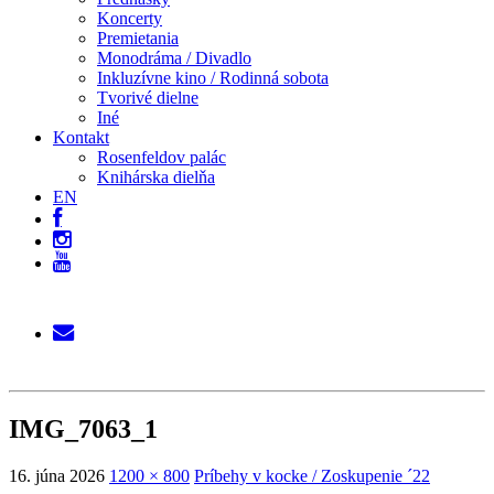
Koncerty
Premietania
Monodráma / Divadlo
Inkluzívne kino / Rodinná sobota
Tvorivé dielne
Iné
Kontakt
Rosenfeldov palác
Knihárska dielňa
EN
IMG_7063_1
16. júna 2026
1200 × 800
Príbehy v kocke / Zoskupenie ´22