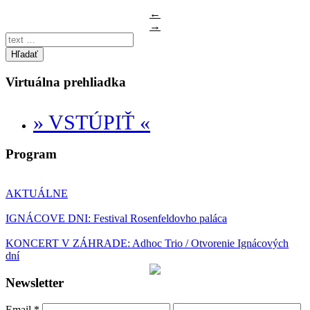
←
→
Hľadať
Virtuálna prehliadka
» VSTÚPIŤ «
Program
AKTUÁLNE
IGNÁCOVE DNI: Festival Rosenfeldovho paláca
KONCERT V ZÁHRADE: Adhoc Trio / Otvorenie Ignácových
dní
Newsletter
Email
*