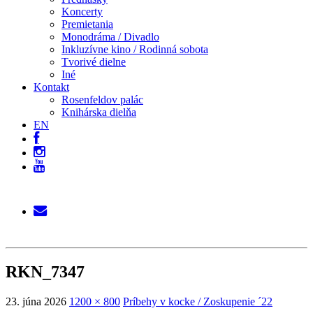
Koncerty
Premietania
Monodráma / Divadlo
Inkluzívne kino / Rodinná sobota
Tvorivé dielne
Iné
Kontakt
Rosenfeldov palác
Knihárska dielňa
EN
RKN_7347
23. júna 2026
1200 × 800
Príbehy v kocke / Zoskupenie ´22