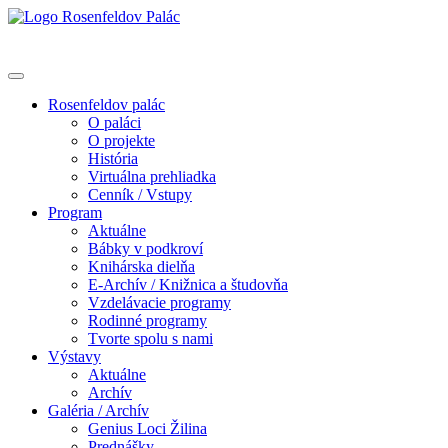
Rosenfeldov palác
O paláci
O projekte
História
Virtuálna prehliadka
Cenník / Vstupy
Program
Aktuálne
Bábky v podkroví
Knihárska dielňa
E-Archív / Knižnica a študovňa
Vzdelávacie programy
Rodinné programy
Tvorte spolu s nami
Výstavy
Aktuálne
Archív
Galéria / Archív
Genius Loci Žilina
Prednášky