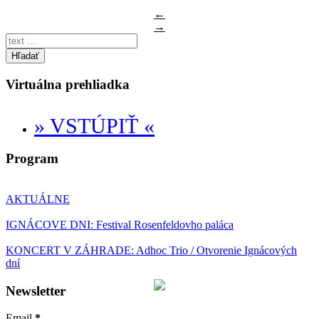
←
→
Hľadať
Virtuálna prehliadka
» VSTÚPIŤ «
Program
AKTUÁLNE
IGNÁCOVE DNI: Festival Rosenfeldovho paláca
KONCERT V ZÁHRADE: Adhoc Trio / Otvorenie Ignácových
dní
Newsletter
Email
*