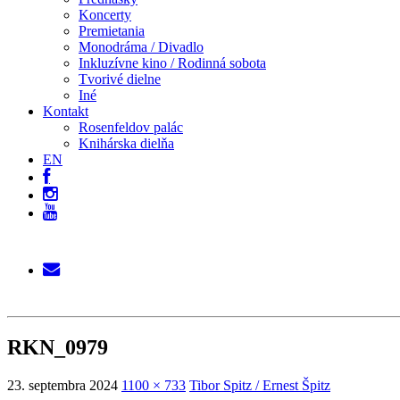
Koncerty
Premietania
Monodráma / Divadlo
Inkluzívne kino / Rodinná sobota
Tvorivé dielne
Iné
Kontakt
Rosenfeldov palác
Knihárska dielňa
EN
RKN_0979
23. septembra 2024
1100 × 733
Tibor Spitz / Ernest Špitz