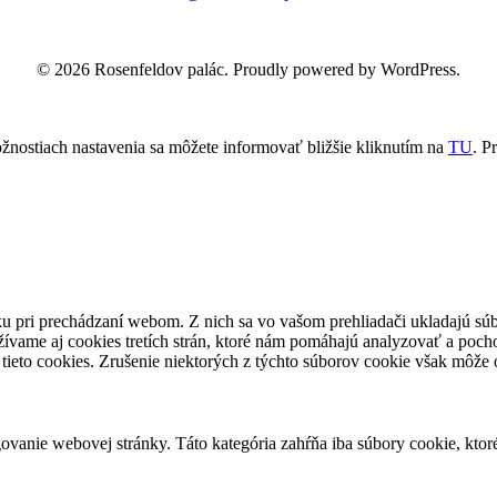
© 2026 Rosenfeldov palác. Proudly powered by WordPress.
žnostiach nastavenia sa môžete informovať bližšie kliknutím na
TU
.
Pr
u pri prechádzaní webom. Z nich sa vo vašom prehliadači ukladajú súb
ívame aj cookies tretích strán, ktoré nám pomáhajú analyzovať a pocho
tieto cookies. Zrušenie niektorých z týchto súborov cookie však môže o
vanie webovej stránky. Táto kategória zahŕňa iba súbory cookie, kto