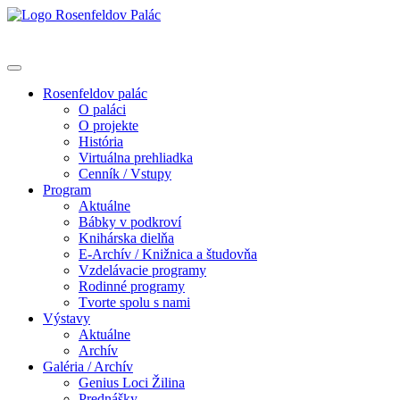
Rosenfeldov palác
O paláci
O projekte
História
Virtuálna prehliadka
Cenník / Vstupy
Program
Aktuálne
Bábky v podkroví
Knihárska dielňa
E-Archív / Knižnica a študovňa
Vzdelávacie programy
Rodinné programy
Tvorte spolu s nami
Výstavy
Aktuálne
Archív
Galéria / Archív
Genius Loci Žilina
Prednášky