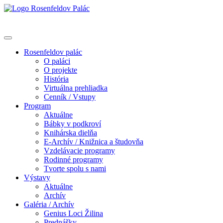
Rosenfeldov palác
O paláci
O projekte
História
Virtuálna prehliadka
Cenník / Vstupy
Program
Aktuálne
Bábky v podkroví
Knihárska dielňa
E-Archív / Knižnica a študovňa
Vzdelávacie programy
Rodinné programy
Tvorte spolu s nami
Výstavy
Aktuálne
Archív
Galéria / Archív
Genius Loci Žilina
Prednášky