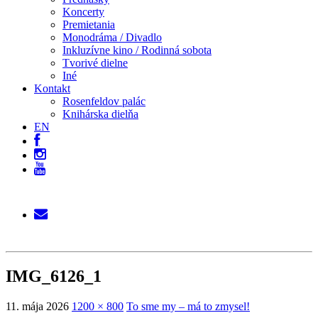
Koncerty
Premietania
Monodráma / Divadlo
Inkluzívne kino / Rodinná sobota
Tvorivé dielne
Iné
Kontakt
Rosenfeldov palác
Knihárska dielňa
EN
IMG_6126_1
11. mája 2026
1200 × 800
To sme my – má to zmysel!