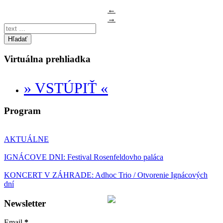
←
→
Hľadať
Virtuálna prehliadka
» VSTÚPIŤ «
Program
AKTUÁLNE
IGNÁCOVE DNI: Festival Rosenfeldovho paláca
KONCERT V ZÁHRADE: Adhoc Trio / Otvorenie Ignácových
dní
Newsletter
Email
*