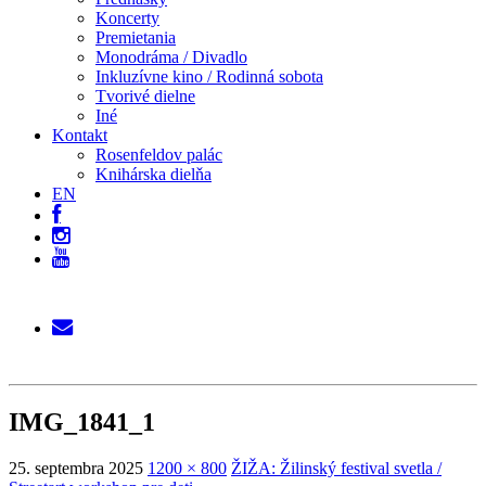
Koncerty
Premietania
Monodráma / Divadlo
Inkluzívne kino / Rodinná sobota
Tvorivé dielne
Iné
Kontakt
Rosenfeldov palác
Knihárska dielňa
EN
IMG_1841_1
25. septembra 2025
1200 × 800
ŽIŽA: Žilinský festival svetla /