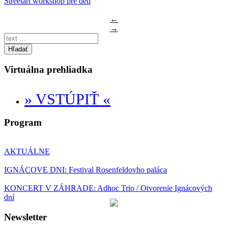
Streetart workshop pre deti
←
→
Hľadať
Virtuálna prehliadka
» VSTÚPIŤ «
Program
AKTUÁLNE
IGNÁCOVE DNI: Festival Rosenfeldovho paláca
KONCERT V ZÁHRADE: Adhoc Trio / Otvorenie Ignácových
dní
Newsletter