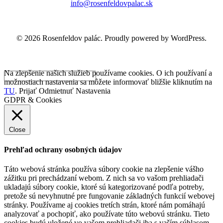
info@rosenfeldovpalac.sk
© 2026 Rosenfeldov palác. Proudly powered by WordPress.
Na zlepšenie našich služieb používame cookies. O ich používaní a
možnostiach nastavenia sa môžete informovať bližšie kliknutím na
TU
.
Prijať
Odmietnuť
Nastavenia
GDPR & Cookies
Close
Prehľad ochrany osobných údajov
Táto webová stránka používa súbory cookie na zlepšenie vášho
zážitku pri prechádzaní webom. Z nich sa vo vašom prehliadači
ukladajú súbory cookie, ktoré sú kategorizované podľa potreby,
pretože sú nevyhnutné pre fungovanie základných funkcií webovej
stránky. Používame aj cookies tretích strán, ktoré nám pomáhajú
analyzovať a pochopiť, ako používate túto webovú stránku. Tieto
cookies budú uložené vo vašom prehliadači iba s vaším súhlasom.