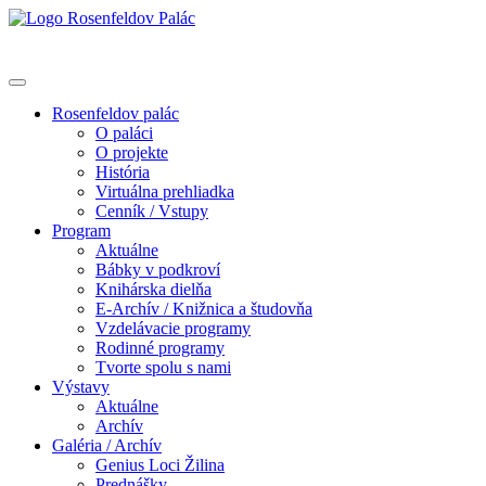
Rosenfeldov palác
O paláci
O projekte
História
Virtuálna prehliadka
Cenník / Vstupy
Program
Aktuálne
Bábky v podkroví
Knihárska dielňa
E-Archív / Knižnica a študovňa
Vzdelávacie programy
Rodinné programy
Tvorte spolu s nami
Výstavy
Aktuálne
Archív
Galéria / Archív
Genius Loci Žilina
Prednášky