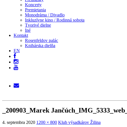
Koncerty
Premietania
Monodráma / Divadlo
Inkluzívne kino / Rodinná sobota
Tvorivé dielne
Iné
Kontakt
Rosenfeldov palác
Knihárska dielňa
EN
_200903_Marek Jančúch_IMG_5333_web
4. septembra 2020
1200 × 800
Klub výsadkárov Žilina