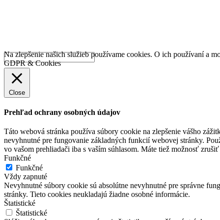
Na zlepšenie našich služieb používame cookies. O ich používaní a mo
GDPR & Cookies
Close
Prehľad ochrany osobných údajov
Táto webová stránka používa súbory cookie na zlepšenie vášho zážitk
nevyhnutné pre fungovanie základných funkcií webovej stránky. Použ
vo vašom prehliadači iba s vaším súhlasom. Máte tiež možnosť zrušiť 
Funkčné
Funkčné
Vždy zapnuté
Nevyhnutné súbory cookie sú absolútne nevyhnutné pre správne fungo
stránky. Tieto cookies neukladajú žiadne osobné informácie.
Štatistické
Štatistické