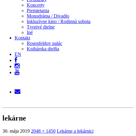
Koncerty
Premietania
Monodráma / Divadlo
Inkluzívne kino / Rodinná sobota
Tvorivé dielne
Iné
Kontakt
Rosenfeldov palác
Knihárska dielňa
EN
lekárne
30. mája 2019
2048 × 1450
Lekárne a lekárnici