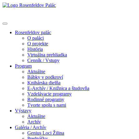
Rosenfeldov palác
O paláci
O projekte
História
Virtuálna prehliadka
Cenník / Vstupy
Program
Aktuálne
Bábky v podkroví
Knihárska dielňa
E-Archív / Knižnica a študovňa
Vzdelávacie programy
Rodinné programy
Tvorte spolu s nami
Výstavy
Aktuálne
Archív
Galéria / Archív
Genius Loci Žilina
Prednášky