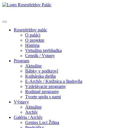
Rosenfeldov palác
O paláci
O projekte
História
Virtuálna prehliadka
Cenník / Vstupy
Program
Aktuálne
Bábky v podkroví
Knihárska dielňa
E-Archív / Knižnica a študovňa
Vzdelávacie programy
Rodinné programy
Tvorte spolu s nami
Výstavy
Aktuálne
Archív
Galéria / Archív
Genius Loci Žilina
Prednášky