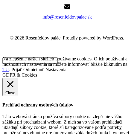
info@rosenfeldovpalac.sk
© 2026 Rosenfeldov palác. Proudly powered by WordPress.
Na zlepšenie našich služieb používame cookies. O ich používaní a
možnostiach nastavenia sa môžete informovať bližšie kliknutím na
TU
.
Prijať
Odmietnuť
Nastavenia
GDPR & Cookies
Close
Prehľad ochrany osobných údajov
Táto webová stránka používa súbory cookie na zlepšenie vášho
zážitku pri prechádzaní webom. Z nich sa vo vašom prehliadači
ukladajú súbory cookie, ktoré sú kategorizované podľa potreby,
pretože sú nevyhnutné pre fungovanie základných funkcií webovej