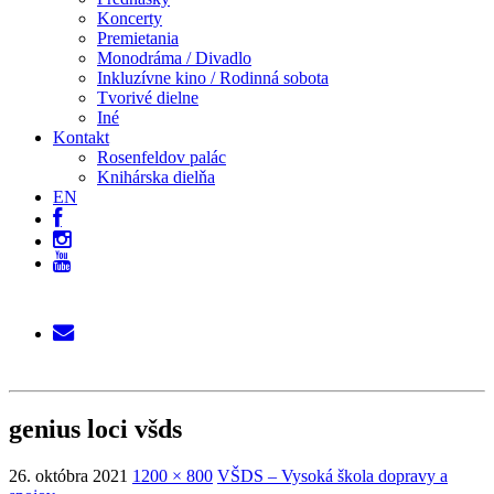
Koncerty
Premietania
Monodráma / Divadlo
Inkluzívne kino / Rodinná sobota
Tvorivé dielne
Iné
Kontakt
Rosenfeldov palác
Knihárska dielňa
EN
genius loci všds
26. októbra 2021
1200 × 800
VŠDS – Vysoká škola dopravy a