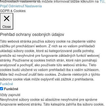
možnostiach nastavenia sa môžete informovať bližšie kliknutím na
TU
.
Prijať
Odmietnuť
Nastavenia
GDPR & Cookies
Close
Prehľad ochrany osobných údajov
Táto webová stránka používa súbory cookie na zlepšenie vášho
zážitku pri prechádzaní webom. Z nich sa vo vašom prehliadači
ukladajú súbory cookie, ktoré sú kategorizované podľa potreby,
pretože sú nevyhnutné pre fungovanie základných funkcií webovej
stránky. Používame aj cookies tretích strán, ktoré nám pomáhajú
analyzovať a pochopiť, ako používate túto webovú stránku. Tieto
cookies budú uložené vo vašom prehliadači iba s vaším súhlasom.
Máte tiež možnosť zrušiť tieto cookies. Zrušenie niektorých z týchto
súborov cookie však môže ovplyvniť váš zážitok z prehliadania.
Funkčné
Funkčné
Vždy zapnuté
Nevyhnutné súbory cookie sú absolútne nevyhnutné pre správne
fungovanie webovej stránky. Táto kategória zahŕňa iba súbory cookie,