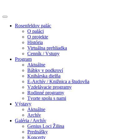
Rosenfeldov palác
O paláci
O projekte
História
Virtuálna prehliadka
Cenník / Vstupy
Program
Aktuálne
Bábky v podkroví
Knihárska dielňa
E-Archív / Knižnica a študovňa
Vzdelávacie programy
Rodinné programy
Tvorte spolu s nami
Výstavy
Aktuálne
Archív
Galéria / Archív
Genius Loci Žilina
Prednášky
Koncerty