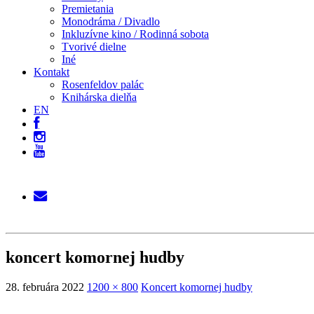
Premietania
Monodráma / Divadlo
Inkluzívne kino / Rodinná sobota
Tvorivé dielne
Iné
Kontakt
Rosenfeldov palác
Knihárska dielňa
EN
koncert komornej hudby
28. februára 2022
1200 × 800
Koncert komornej hudby