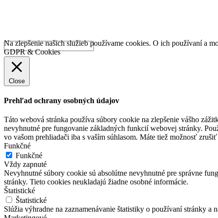
Na zlepšenie našich služieb používame cookies. O ich používaní a mo
GDPR & Cookies
Close
Prehľad ochrany osobných údajov
Táto webová stránka používa súbory cookie na zlepšenie vášho zážitk
nevyhnutné pre fungovanie základných funkcií webovej stránky. Použ
vo vašom prehliadači iba s vaším súhlasom. Máte tiež možnosť zrušiť 
Funkčné
Funkčné
Vždy zapnuté
Nevyhnutné súbory cookie sú absolútne nevyhnutné pre správne fungo
stránky. Tieto cookies neukladajú žiadne osobné informácie.
Štatistické
Štatistické
Slúžia výhradne na zaznamenávanie štatistiky o používaní stránky a 
Marketingové