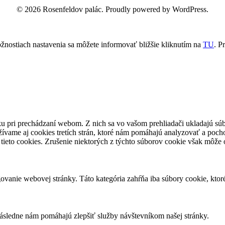
© 2026 Rosenfeldov palác. Proudly powered by WordPress.
žnostiach nastavenia sa môžete informovať bližšie kliknutím na
TU
.
Pr
u pri prechádzaní webom. Z nich sa vo vašom prehliadači ukladajú súb
ívame aj cookies tretích strán, ktoré nám pomáhajú analyzovať a pocho
tieto cookies. Zrušenie niektorých z týchto súborov cookie však môže o
vanie webovej stránky. Táto kategória zahŕňa iba súbory cookie, kto
následne nám pomáhajú zlepšiť služby návštevníkom našej stránky.