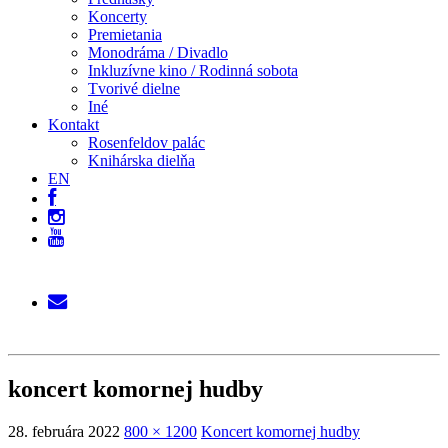
Koncerty
Premietania
Monodráma / Divadlo
Inkluzívne kino / Rodinná sobota
Tvorivé dielne
Iné
Kontakt
Rosenfeldov palác
Knihárska dielňa
EN
koncert komornej hudby
28. februára 2022
800 × 1200
Koncert komornej hudby