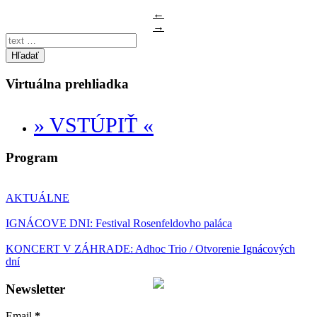
←
→
Hľadať
Virtuálna prehliadka
» VSTÚPIŤ «
Program
AKTUÁLNE
IGNÁCOVE DNI: Festival Rosenfeldovho paláca
KONCERT V ZÁHRADE: Adhoc Trio / Otvorenie Ignácových
dní
Newsletter
Email
*