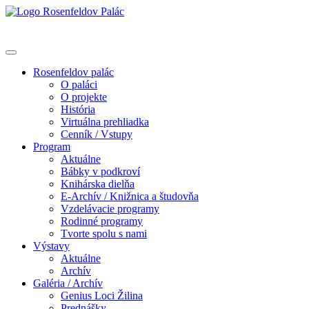
Rosenfeldov palác
O paláci
O projekte
História
Virtuálna prehliadka
Cenník / Vstupy
Program
Aktuálne
Bábky v podkroví
Knihárska dielňa
E-Archív / Knižnica a študovňa
Vzdelávacie programy
Rodinné programy
Tvorte spolu s nami
Výstavy
Aktuálne
Archív
Galéria / Archív
Genius Loci Žilina
Prednášky