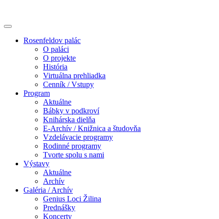
Rosenfeldov palác
O paláci
O projekte
História
Virtuálna prehliadka
Cenník / Vstupy
Program
Aktuálne
Bábky v podkroví
Knihárska dielňa
E-Archív / Knižnica a študovňa
Vzdelávacie programy
Rodinné programy
Tvorte spolu s nami
Výstavy
Aktuálne
Archív
Galéria / Archív
Genius Loci Žilina
Prednášky
Koncerty