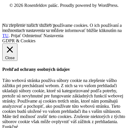
© 2026 Rosenfeldov palác. Proudly powered by WordPress.
Na zlepšenie našich služieb používame cookies. O ich používaní a
možnostiach nastavenia sa môžete informovať bližšie kliknutím na
TU
.
Prijať
Odmietnuť
Nastavenia
GDPR & Cookies
Close
Prehľad ochrany osobných údajov
Táto webová stránka používa súbory cookie na zlepšenie vášho
zážitku pri prechádzaní webom. Z nich sa vo vašom prehliadači
ukladajú súbory cookie, ktoré sú kategorizované podľa potreby,
pretože sú nevyhnutné pre fungovanie základných funkcií webovej
stránky. Používame aj cookies tretích strán, ktoré nám pomáhajú
analyzovať a pochopiť, ako používate túto webovú stránku. Tieto
cookies budú uložené vo vašom prehliadači iba s vaším súhlasom.
Máte tiež možnosť zrušiť tieto cookies. Zrušenie niektorých z týchto
súborov cookie však môže ovplyvniť váš zážitok z prehliadania.
Funkčné