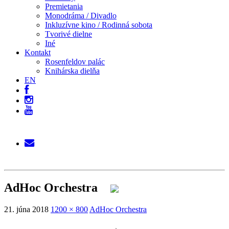
Premietania
Monodráma / Divadlo
Inkluzívne kino / Rodinná sobota
Tvorivé dielne
Iné
Kontakt
Rosenfeldov palác
Knihárska dielňa
EN
AdHoc Orchestra
21. júna 2018
1200 × 800
AdHoc Orchestra
→