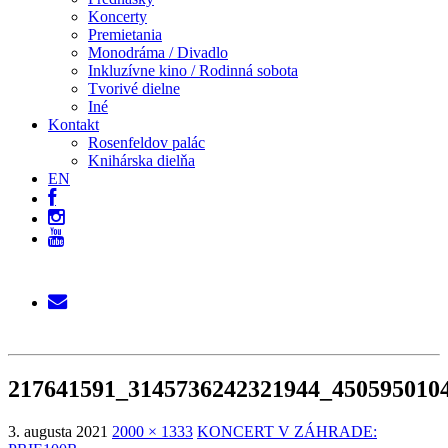
Koncerty
Premietania
Monodráma / Divadlo
Inkluzívne kino / Rodinná sobota
Tvorivé dielne
Iné
Kontakt
Rosenfeldov palác
Knihárska dielňa
EN
217641591_3145736242321944_450595010
3. augusta 2021
2000 × 1333
KONCERT V ZÁHRADE: