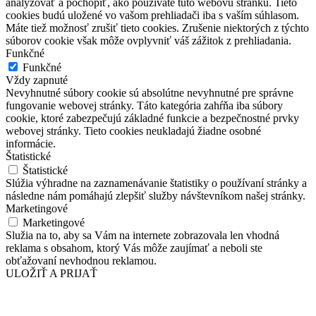
analyzovať a pochopiť, ako používate túto webovú stránku. Tieto
cookies budú uložené vo vašom prehliadači iba s vaším súhlasom.
Máte tiež možnosť zrušiť tieto cookies. Zrušenie niektorých z týchto
súborov cookie však môže ovplyvniť váš zážitok z prehliadania.
Funkčné
Funkčné
Vždy zapnuté
Nevyhnutné súbory cookie sú absolútne nevyhnutné pre správne
fungovanie webovej stránky. Táto kategória zahŕňa iba súbory
cookie, ktoré zabezpečujú základné funkcie a bezpečnostné prvky
webovej stránky. Tieto cookies neukladajú žiadne osobné
informácie.
Štatistické
Štatistické
Slúžia výhradne na zaznamenávanie štatistiky o používaní stránky a
následne nám pomáhajú zlepšiť služby návštevníkom našej stránky.
Marketingové
Marketingové
Služia na to, aby sa Vám na internete zobrazovala len vhodná
reklama s obsahom, ktorý Vás môže zaujímať a neboli ste
obťažovaní nevhodnou reklamou.
ULOŽIŤ A PRIJAŤ