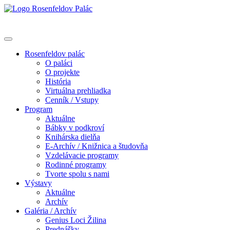
Rosenfeldov palác
O paláci
O projekte
História
Virtuálna prehliadka
Cenník / Vstupy
Program
Aktuálne
Bábky v podkroví
Knihárska dielňa
E-Archív / Knižnica a študovňa
Vzdelávacie programy
Rodinné programy
Tvorte spolu s nami
Výstavy
Aktuálne
Archív
Galéria / Archív
Genius Loci Žilina
Prednášky