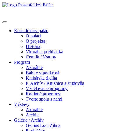
Rosenfeldov palác
O paláci
O projekte
História
Virtuálna prehliadka
Cenník / Vstupy
Program
Aktuálne
Bábky v podkroví
Knihárska dielňa
E-Archív / Knižnica a študovňa
Vzdelávacie programy
Rodinné programy
Tvorte spolu s nami
Výstavy
Aktuálne
Archív
Galéria / Archív
Genius Loci Žilina
Prednášky