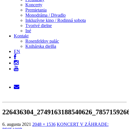
Koncerty
Premietania
Monodráma / Divadlo
Inkluzívne kino / Rodinná sobota
Tvorivé dielne
Iné
Kontakt
Rosenfeldov palác
Knihárska dielňa
EN
226436304_2749163188540626_785715926
6. augusta 2021
2048 × 1536
KONCERT V ZÁHRADE: