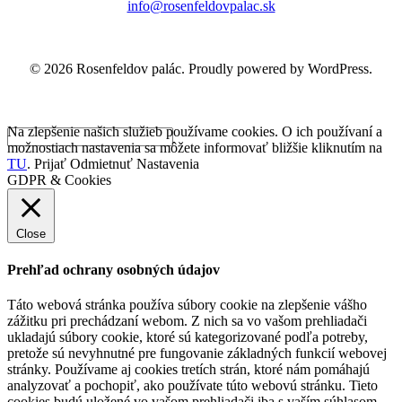
info@rosenfeldovpalac.sk
© 2026 Rosenfeldov palác. Proudly powered by WordPress.
Na zlepšenie našich služieb používame cookies. O ich používaní a
možnostiach nastavenia sa môžete informovať bližšie kliknutím na
TU
.
Prijať
Odmietnuť
Nastavenia
GDPR & Cookies
Close
Prehľad ochrany osobných údajov
Táto webová stránka používa súbory cookie na zlepšenie vášho
zážitku pri prechádzaní webom. Z nich sa vo vašom prehliadači
ukladajú súbory cookie, ktoré sú kategorizované podľa potreby,
pretože sú nevyhnutné pre fungovanie základných funkcií webovej
stránky. Používame aj cookies tretích strán, ktoré nám pomáhajú
analyzovať a pochopiť, ako používate túto webovú stránku. Tieto
cookies budú uložené vo vašom prehliadači iba s vaším súhlasom.