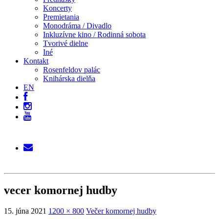
Koncerty
Premietania
Monodráma / Divadlo
Inkluzívne kino / Rodinná sobota
Tvorivé dielne
Iné
Kontakt
Rosenfeldov palác
Knihárska dielňa
EN
vecer komornej hudby
15. júna 2021
1200 × 800
Večer komornej hudby