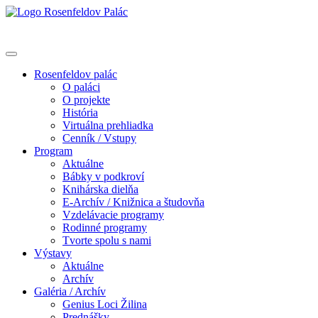
Rosenfeldov palác
O paláci
O projekte
História
Virtuálna prehliadka
Cenník / Vstupy
Program
Aktuálne
Bábky v podkroví
Knihárska dielňa
E-Archív / Knižnica a študovňa
Vzdelávacie programy
Rodinné programy
Tvorte spolu s nami
Výstavy
Aktuálne
Archív
Galéria / Archív
Genius Loci Žilina
Prednášky