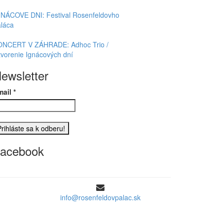
GNÁCOVE DNI: Festival Rosenfeldovho
láca
ONCERT V ZÁHRADE: Adhoc Trio /
vorenie Ignácových dní
ewsletter
mail
*
acebook
info@rosenfeldovpalac.sk