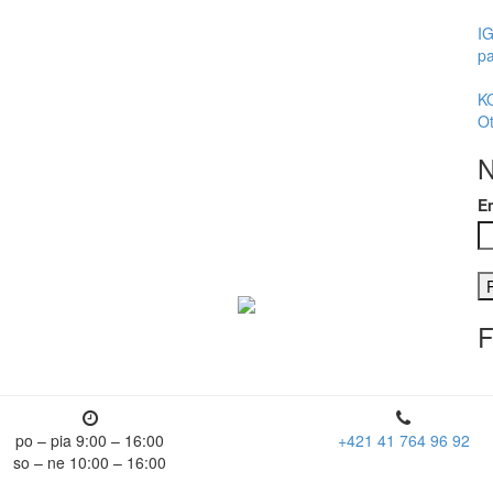
I
pa
K
Ot
N
E
F
po – pia 9:00 – 16:00
+421 41 764 96 92
so – ne 10:00 – 16:00