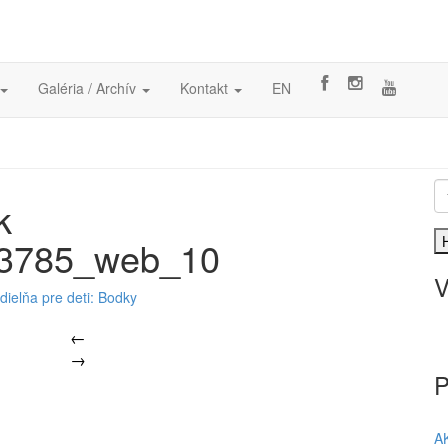
Galéria / Archív
Kontakt
EN
k
3785_web_10
V
 dielňa pre deti: Bodky
←
→
P
A