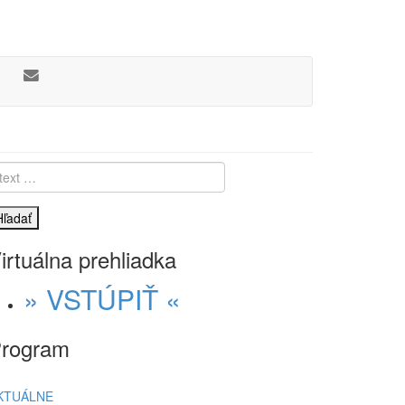
Hľadať
irtuálna prehliadka
» VSTÚPIŤ «
rogram
KTUÁLNE