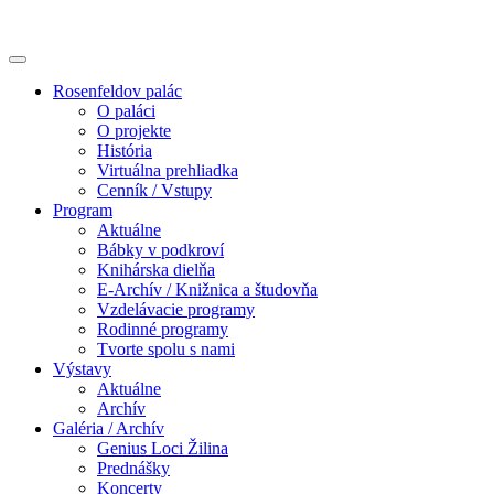
Rosenfeldov palác
O paláci
O projekte
História
Virtuálna prehliadka
Cenník / Vstupy
Program
Aktuálne
Bábky v podkroví
Knihárska dielňa
E-Archív / Knižnica a študovňa
Vzdelávacie programy
Rodinné programy
Tvorte spolu s nami
Výstavy
Aktuálne
Archív
Galéria / Archív
Genius Loci Žilina
Prednášky
Koncerty