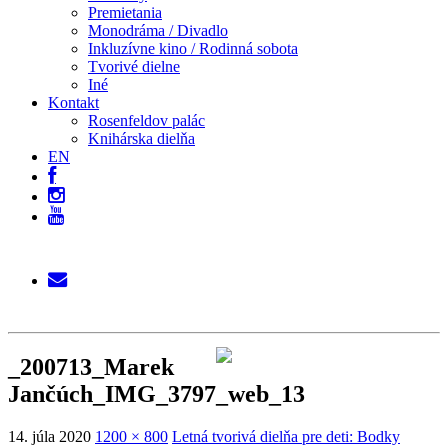
Premietania
Monodráma / Divadlo
Inkluzívne kino / Rodinná sobota
Tvorivé dielne
Iné
Kontakt
Rosenfeldov palác
Knihárska dielňa
EN
_200713_Marek
Jančúch_IMG_3797_web_13
14. júla 2020
1200 × 800
Letná tvorivá dielňa pre deti: Bodky