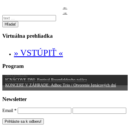
←
→
Hľadať
Virtuálna prehliadka
» VSTÚPIŤ «
Program
AKTUÁLNE
IGNÁCOVE DNI: Festival Rosenfeldovho paláca
KONCERT V ZÁHRADE: Adhoc Trio / Otvorenie Ignácových dní
Newsletter
Email
*