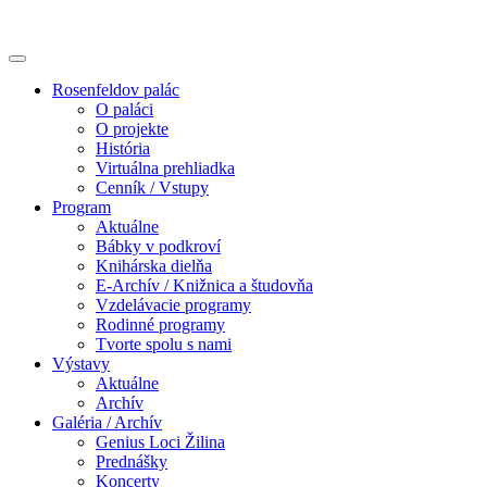
Rosenfeldov palác
O paláci
O projekte
História
Virtuálna prehliadka
Cenník / Vstupy
Program
Aktuálne
Bábky v podkroví
Knihárska dielňa
E-Archív / Knižnica a študovňa
Vzdelávacie programy
Rodinné programy
Tvorte spolu s nami
Výstavy
Aktuálne
Archív
Galéria / Archív
Genius Loci Žilina
Prednášky
Koncerty