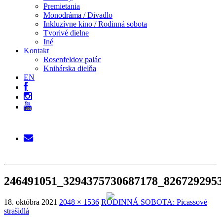
Premietania
Monodráma / Divadlo
Inkluzívne kino / Rodinná sobota
Tvorivé dielne
Iné
Kontakt
Rosenfeldov palác
Knihárska dielňa
EN
246491051_3294375730687178_826729295
18. októbra 2021
2048 × 1536
RODINNÁ SOBOTA: Picassové
strašidlá