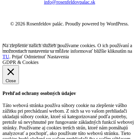
info@rosenfeldovpalac.sk
© 2026 Rosenfeldov palác. Proudly powered by WordPress.
Na zlepšenie našich služieb používame cookies. O ich používaní a
možnostiach nastavenia sa môžete informovať bližšie kliknutím na
TU
.
Prijať
Odmietnuť
Nastavenia
GDPR & Cookies
Close
Prehľad ochrany osobných údajov
Táto webová stránka používa súbory cookie na zlepšenie vášho
zážitku pri prechádzaní webom. Z nich sa vo vašom prehliadači
ukladajú súbory cookie, ktoré sú kategorizované podľa potreby,
pretože sú nevyhnutné pre fungovanie základných funkcií webovej
stránky. Používame aj cookies tretích strán, ktoré nám pomáhajú
analyzovať a pochopiť, ako používate túto webovú stránku. Tieto
cookies budú uložené vo vašom prehliadači iba s vaším súhlasom.