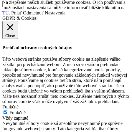
Na zlepšenie našich služieb používame cookies. O ich používaní a
možnostiach nastavenia sa môžete informovať bližšie kliknutím na
TU
.
Prijať
Odmietnuť
Nastavenia
GDPR & Cookies
Close
Prehľad ochrany osobných údajov
Táto webová stránka používa súbory cookie na zlepšenie vášho
zážitku pri prechádzaní webom. Z nich sa vo vašom prehliadači
ukladajú súbory cookie, ktoré sú kategorizované podľa potreby,
pretože sú nevyhnutné pre fungovanie základných funkcií webovej
stránky. Používame aj cookies tretích strán, ktoré nám pomáhajú
analyzovať a pochopiť, ako používate túto webovú stránku. Tieto
cookies budú uložené vo vašom prehliadači iba s vaším súhlasom.
Máte tiež možnosť zrušiť tieto cookies. Zrušenie niektorých z týchto
súborov cookie však môže ovplyvniť váš zážitok z prehliadania.
Funkčné
Funkčné
Vždy zapnuté
Nevyhnutné súbory cookie sú absolútne nevyhnutné pre správne
fungovanie webovej stránky. Táto kategória zahŕňa iba súbory