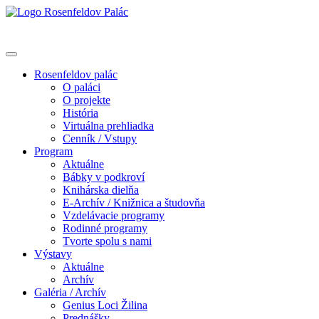
Rosenfeldov palác
O paláci
O projekte
História
Virtuálna prehliadka
Cenník / Vstupy
Program
Aktuálne
Bábky v podkroví
Knihárska dielňa
E-Archív / Knižnica a študovňa
Vzdelávacie programy
Rodinné programy
Tvorte spolu s nami
Výstavy
Aktuálne
Archív
Galéria / Archív
Genius Loci Žilina
Prednášky