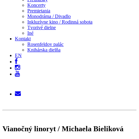
Koncerty
Premietania
Monodráma / Divadlo
Inkluzívne kino / Rodinná sobota
Tvorivé dielne
Iné
Kontakt
Rosenfeldov palác
Knihárska dielňa
EN
Vianočný linoryt / Michaela Bieliková