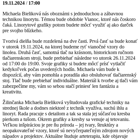
19.11.2024
/
17:00
Michaela Bieliková nás oboznámi s jednoduchou a zábavnou
technikou linorytu. Témou bude obdobie Vianoc, ktoré nás čoskoro
čaká. Linorytové grafiky potom budete môcť využiť aj ako darček
pre svojho blízkeho.
Tvorivá dielňa bude rozdelená na dve časti. Prvá časť sa bude konať
v utorok 19.11.2024, na ktorej budeme ryť vianočné vzory do
linolea. Druhá časť, samotná tlač na krásnom, historickom ručnom
tlačiarenskom stroji, bude prebiehať následne vo utorok 26.11.2024
od 17:00 do 19:00. Svoje grafiky si budete môcť prísť vytlačiť
kedykoľvek počas uvedených hodín. Michaela vám bude k
dispozícií, aby vám pomohla a poradila ako obsluhovať tlačiarenský
stoj. Tlač bude prebiehať individuálne. Materiál k tvorbe aj tlači vám
zabezpečíme my, vám so sebou stačí priniesť len fantáziu a
kreativitu.
Žilinčanka Michaela Bieliková vyštudovala grafické techniky na
strednej škole a dodnes niektoré z techník využíva, suchú ihlu a
linoryt. Rada pracuje s detailom a tak sa stala jej súčasťou kresba
pierkom a tušom. Okrem grafiky a kresby sa venuje aj tetovaniu.
Veľkou inšpiráciou je pre ňu príroda – jej tvary, štruktúry a
neopakovateľné vzory, ktoré sú nevyčerpateľným zdrojom nových
nápadov a projektov. Aktuálne študuje arteterapiu, kde objavuje