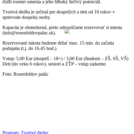
ďalší rozmer umenia a jeho hlboký liečivý potenciál.
Tvorivá dielňa je určená pre dospelých a deti od 10 rokov v
sprievode dospelej osoby.
Kapacita je obmedzená, preto odporúčame rezervovať si miesta
(info@rosenfeldovpalac.sk).
Rezervované miesta budeme držať max. 15 min. do začatia
podujatia (t.j. do 16.45 hod.).
Vstup: 5,00 Eur (dospelí – 18+) / 3,00 Eur (študenti – ZŠ, SŠ, VŠ)
Deti (do veku 6 rokov), seniori a ZŤP – vstup zadarmo
Foto: Rosenfeldov palác
Program
,
Tvorivé dielne