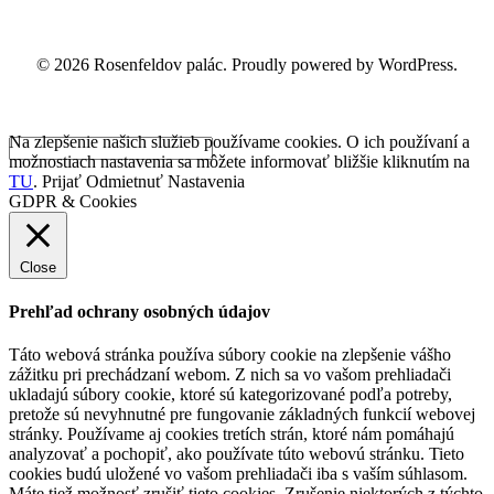
© 2026 Rosenfeldov palác. Proudly powered by WordPress.
Na zlepšenie našich služieb používame cookies. O ich používaní a
možnostiach nastavenia sa môžete informovať bližšie kliknutím na
TU
.
Prijať
Odmietnuť
Nastavenia
GDPR & Cookies
Close
Prehľad ochrany osobných údajov
Táto webová stránka používa súbory cookie na zlepšenie vášho
zážitku pri prechádzaní webom. Z nich sa vo vašom prehliadači
ukladajú súbory cookie, ktoré sú kategorizované podľa potreby,
pretože sú nevyhnutné pre fungovanie základných funkcií webovej
stránky. Používame aj cookies tretích strán, ktoré nám pomáhajú
analyzovať a pochopiť, ako používate túto webovú stránku. Tieto
cookies budú uložené vo vašom prehliadači iba s vaším súhlasom.
Máte tiež možnosť zrušiť tieto cookies. Zrušenie niektorých z týchto