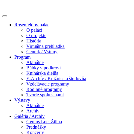
Rosenfeldov palác
O paláci
O projekte
História
Virtuálna prehliadka
Cenník / Vstupy
Program
Aktuálne
Bábky v podkroví
Knihárska dielňa
E-Archív / Knižnica a študovňa
Vzdelávacie programy
Rodinné programy
Tvorte spolu s nami
Výstavy
Aktuálne
Archív
Galéria / Archív
Genius Loci Žilina
Prednášky
Koncerty