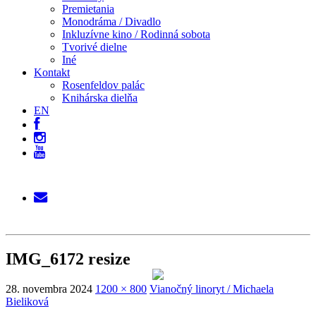
Premietania
Monodráma / Divadlo
Inkluzívne kino / Rodinná sobota
Tvorivé dielne
Iné
Kontakt
Rosenfeldov palác
Knihárska dielňa
EN
IMG_6172 resize
28. novembra 2024
1200 × 800
Vianočný linoryt / Michaela
Bieliková