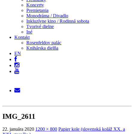
Koncerty
Premietania
Monodráma / Divadlo
Inkluzívne kino / Rodinná sobota
Tvorivé dielne
Iné
Kontakt
Rosenfeldov palác
Knihárska dielňa
EN
IMG_2611
22. januára 2020
1200 × 800
Papier kole (slovenská koláž XX. a