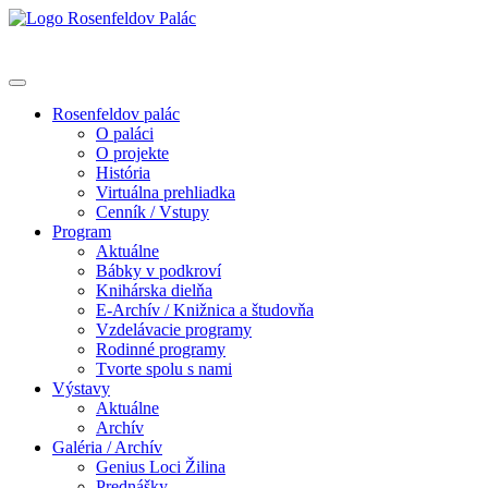
Rosenfeldov palác
O paláci
O projekte
História
Virtuálna prehliadka
Cenník / Vstupy
Program
Aktuálne
Bábky v podkroví
Knihárska dielňa
E-Archív / Knižnica a študovňa
Vzdelávacie programy
Rodinné programy
Tvorte spolu s nami
Výstavy
Aktuálne
Archív
Galéria / Archív
Genius Loci Žilina
Prednášky