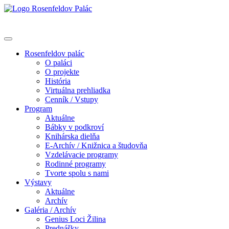
Rosenfeldov palác
O paláci
O projekte
História
Virtuálna prehliadka
Cenník / Vstupy
Program
Aktuálne
Bábky v podkroví
Knihárska dielňa
E-Archív / Knižnica a študovňa
Vzdelávacie programy
Rodinné programy
Tvorte spolu s nami
Výstavy
Aktuálne
Archív
Galéria / Archív
Genius Loci Žilina
Prednášky