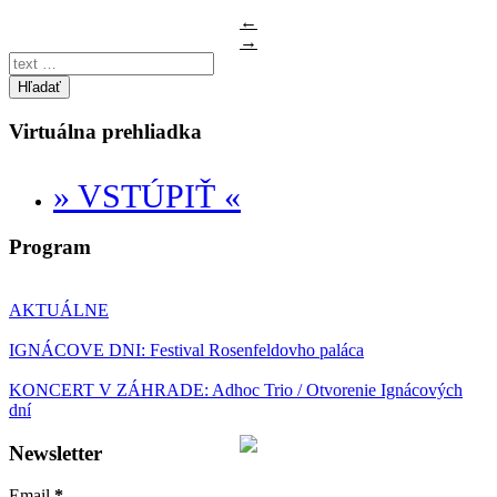
←
→
Hľadať
Virtuálna prehliadka
» VSTÚPIŤ «
Program
AKTUÁLNE
IGNÁCOVE DNI: Festival Rosenfeldovho paláca
KONCERT V ZÁHRADE: Adhoc Trio / Otvorenie Ignácových
dní
Newsletter
Email
*