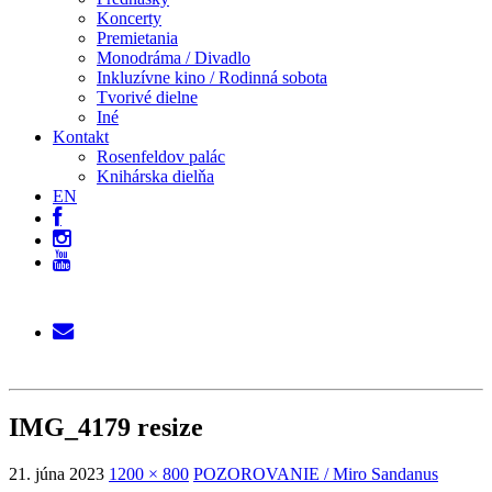
Koncerty
Premietania
Monodráma / Divadlo
Inkluzívne kino / Rodinná sobota
Tvorivé dielne
Iné
Kontakt
Rosenfeldov palác
Knihárska dielňa
EN
IMG_4179 resize
21. júna 2023
1200 × 800
POZOROVANIE / Miro Sandanus