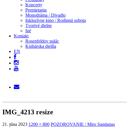
Koncerty
Premietania
Monodráma / Divadlo
Inkluzívne kino / Rodinná sobota
Tvorivé dielne
Iné
Kontakt
Rosenfeldov palác
Knihárska dielňa
EN
IMG_4213 resize
21. júna 2023
1200 × 800
POZOROVANIE / Miro Sandanus