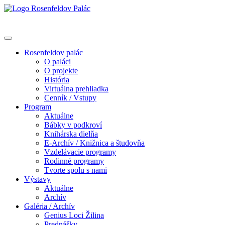
Rosenfeldov palác
O paláci
O projekte
História
Virtuálna prehliadka
Cenník / Vstupy
Program
Aktuálne
Bábky v podkroví
Knihárska dielňa
E-Archív / Knižnica a študovňa
Vzdelávacie programy
Rodinné programy
Tvorte spolu s nami
Výstavy
Aktuálne
Archív
Galéria / Archív
Genius Loci Žilina
Prednášky