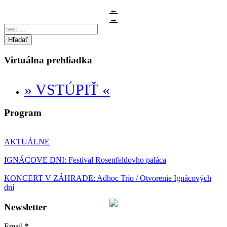
←
→
Hľadať
Virtuálna prehliadka
» VSTÚPIŤ «
Program
AKTUÁLNE
IGNÁCOVE DNI: Festival Rosenfeldovho paláca
KONCERT V ZÁHRADE: Adhoc Trio / Otvorenie Ignácových
dní
Newsletter
Email
*