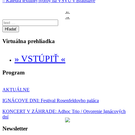
– Katedra textilnej tvorby na VŠVU v Bratislave
←
→
Hľadať
Virtuálna prehliadka
» VSTÚPIŤ «
Program
AKTUÁLNE
IGNÁCOVE DNI: Festival Rosenfeldovho paláca
KONCERT V ZÁHRADE: Adhoc Trio / Otvorenie Ignácových
dní
Newsletter