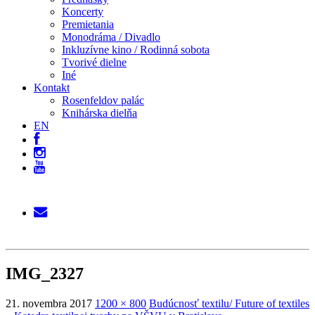
Koncerty
Premietania
Monodráma / Divadlo
Inkluzívne kino / Rodinná sobota
Tvorivé dielne
Iné
Kontakt
Rosenfeldov palác
Knihárska dielňa
EN
IMG_2327
21. novembra 2017
1200 × 800
Budúcnosť textilu/ Future of textiles