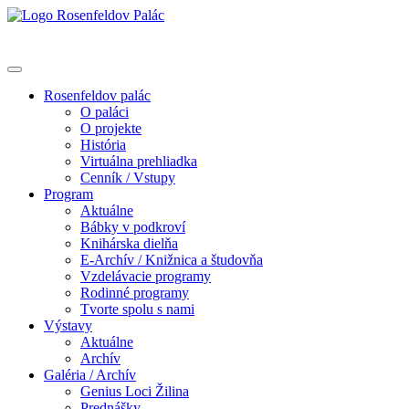
Rosenfeldov palác
O paláci
O projekte
História
Virtuálna prehliadka
Cenník / Vstupy
Program
Aktuálne
Bábky v podkroví
Knihárska dielňa
E-Archív / Knižnica a študovňa
Vzdelávacie programy
Rodinné programy
Tvorte spolu s nami
Výstavy
Aktuálne
Archív
Galéria / Archív
Genius Loci Žilina
Prednášky